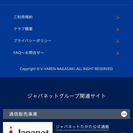
（ユニフォーム入場）
ホームタウン
U-18
クラブハウス（練習場）
パートナー募集
公式Twitter
ご利用規約
アカデミー
U-15
応援メディア
法人限定 VIP BOX
ヴィヴィくんインスタグラム
クラブ概要
スクール
U-12
メディア出演情報
プライバシーポリシー
公式LINE＠
スクール
FAQ〜お問合せ〜
平和祈念活動
Youtube公式チャンネル
ホームタウン活動
Copyright © V-VAREN NAGASAKI. ALL RIGHT RESERVED.
ジャパネットグループ関連サイト
通信販売事業
ジャパネットたかた公式通販