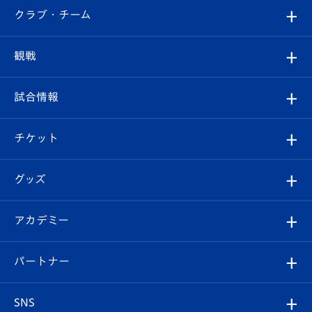
すべて
クラブ・チーム
トップチーム
クラブプロフィール
観戦
クラブ
フィロソフィー
観戦ルール
試合情報
試合情報
クラブ概要
観戦ツアー
試合日程/結果
チケット
ファンクラブ
エンブレム紹介
はじめての観戦ガイド
順位表
チケット
グッズ
チケット
選手プロフィール
Revive Team
フォトギャラリー
シーズンシート
オンラインショップ
アカデミー
イベント
スタッフプロフィール
スタジアムへのアクセス
スタジアムグルメ
V-LOVERS（ファンクラブ）
2026-27ユニフォーム
メディア
育成からのお知らせ
パートナー
マスコット紹介
ヴィヴィくんの長崎おもてなしガイド
はじめての観戦ガイド
プレイヤーズスイート
店舗情報
グッズ
アカデミー
チームスケジュール
V-EXPRESS
パートナー企業一覧
SNS