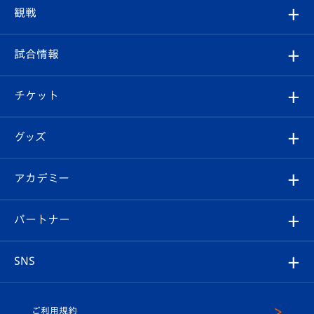
トップチーム
クラブプロフィール
観戦
クラブ
フィロソフィー
観戦ルール
試合情報
試合情報
クラブ概要
観戦ツアー
試合日程/結果
チケット
ファンクラブ
エンブレム紹介
はじめての観戦ガイド
順位表
チケット
グッズ
チケット
選手プロフィール
Revive Team
フォトギャラリー
シーズンシート
オンラインショップ
アカデミー
イベント
スタッフプロフィール
スタジアムへのアクセス
スタジアムグルメ
V-LOVERS（ファンクラブ）
2026-27ユニフォーム
メディア
育成からのお知らせ
パートナー
マスコット紹介
ヴィヴィくんの長崎おもてなしガイド
はじめての観戦ガイド
プレイヤーズスイート
店舗情報
グッズ
アカデミー
チームスケジュール
V-EXPRESS
パートナー企業一覧
SNS
（ユニフォーム入場）
ホームタウン
U-18
クラブハウス（練習場）
パートナー募集
公式Twitter
ご利用規約