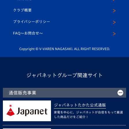
アカデミー
U-15
応援メディア
法人限定 VIP BOX
ヴィヴィくんインスタグラム
クラブ概要
スクール
U-12
メディア出演情報
プライバシーポリシー
公式LINE＠
スクール
FAQ〜お問合せ〜
平和祈念活動
Youtube公式チャンネル
ホームタウン活動
Copyright © V-VAREN NAGASAKI. ALL RIGHT RESERVED.
ジャパネットグループ関連サイト
通信販売事業
ジャパネットたかた公式通販
家電を中心に、ジャパネットが自信をもって厳選
した商品だけをご紹介！