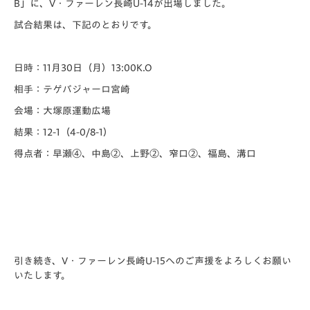
B」に、V・ファーレン長崎U-14が出場しました。
試合結果は、下記のとおりです。
日時：11月30日（月）13:00K.O
相手：テゲバジャーロ宮崎
会場：大塚原運動広場
結果：12-1（4-0/8-1）
得点者：早瀬④、中島②、上野②、窄口②、福島、溝口
引き続き、V・ファーレン長崎U-15へのご声援をよろしくお願い
いたします。