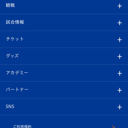
トップチーム
クラブプロフィール
観戦
クラブ
フィロソフィー
観戦ルール
試合情報
試合情報
クラブ概要
観戦ツアー
試合日程/結果
チケット
ファンクラブ
エンブレム紹介
はじめての観戦ガイド
順位表
チケット
グッズ
チケット
選手プロフィール
Revive Team
フォトギャラリー
シーズンシート
オンラインショップ
アカデミー
イベント
スタッフプロフィール
スタジアムへのアクセス
スタジアムグルメ
V-LOVERS（ファンクラブ）
2026-27ユニフォーム
メディア
育成からのお知らせ
パートナー
マスコット紹介
ヴィヴィくんの長崎おもてなしガイド
はじめての観戦ガイド
プレイヤーズスイート
店舗情報
グッズ
アカデミー
チームスケジュール
V-EXPRESS
パートナー企業一覧
SNS
（ユニフォーム入場）
ホームタウン
U-18
クラブハウス（練習場）
パートナー募集
公式Twitter
ご利用規約