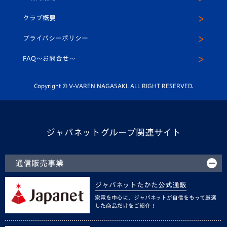
アカデミー
U-15
応援メディア
法人限定 VIP BOX
ヴィヴィくんインスタグラム
クラブ概要
スクール
U-12
メディア出演情報
プライバシーポリシー
公式LINE＠
スクール
FAQ〜お問合せ〜
平和祈念活動
Youtube公式チャンネル
ホームタウン活動
Copyright © V-VAREN NAGASAKI. ALL RIGHT RESERVED.
ジャパネットグループ関連サイト
通信販売事業
ジャパネットたかた公式通販
家電を中心に、ジャパネットが自信をもって厳選
した商品だけをご紹介！