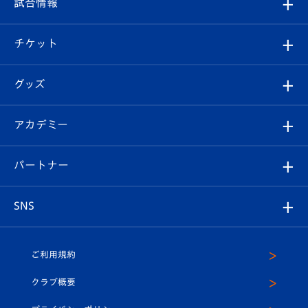
試合情報
試合情報
クラブ概要
観戦ツアー
試合日程/結果
チケット
ファンクラブ
エンブレム紹介
はじめての観戦ガイド
順位表
チケット
グッズ
チケット
選手プロフィール
Revive Team
フォトギャラリー
シーズンシート
オンラインショップ
アカデミー
イベント
スタッフプロフィール
スタジアムへのアクセス
スタジアムグルメ
V-LOVERS（ファンクラブ）
2026-27ユニフォーム
メディア
育成からのお知らせ
パートナー
マスコット紹介
ヴィヴィくんの長崎おもてなしガイド
はじめての観戦ガイド
プレイヤーズスイート
店舗情報
グッズ
アカデミー
チームスケジュール
V-EXPRESS
パートナー企業一覧
SNS
（ユニフォーム入場）
ホームタウン
U-18
クラブハウス（練習場）
パートナー募集
公式Twitter
ご利用規約
アカデミー
U-15
応援メディア
法人限定 VIP BOX
ヴィヴィくんインスタグラム
クラブ概要
スクール
U-12
メディア出演情報