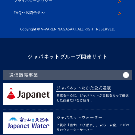
プライバシーポリシー
公式LINE＠
スクール
FAQ〜お問合せ〜
平和祈念活動
Youtube公式チャンネル
ホームタウン活動
Copyright © V-VAREN NAGASAKI. ALL RIGHT RESERVED.
ジャパネットグループ関連サイト
通信販売事業
ジャパネットたかた公式通販
家電を中心に、ジャパネットが自信をもって厳選
した商品だけをご紹介！
ジャパネットウォーター
上質な「富士山の天然水」。安心・安全、こだわ
りのウォーターサーバー