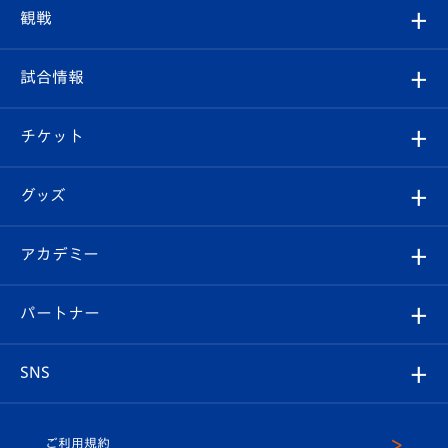
トップチーム
クラブプロフィール
観戦
クラブ
フィロソフィー
観戦ルール
試合情報
試合情報
クラブ概要
観戦ツアー
試合日程/結果
チケット
ファンクラブ
エンブレム紹介
はじめての観戦ガイド
順位表
チケット
グッズ
チケット
選手プロフィール
Revive Team
フォトギャラリー
シーズンシート
オンラインショップ
アカデミー
イベント
スタッフプロフィール
スタジアムへのアクセス
スタジアムグルメ
V-LOVERS（ファンクラブ）
2026-27ユニフォーム
メディア
育成からのお知らせ
パートナー
マスコット紹介
ヴィヴィくんの長崎おもてなしガイド
はじめての観戦ガイド
プレイヤーズスイート
店舗情報
グッズ
アカデミー
チームスケジュール
V-EXPRESS
パートナー企業一覧
SNS
（ユニフォーム入場）
ホームタウン
U-18
クラブハウス（練習場）
パートナー募集
公式Twitter
ご利用規約