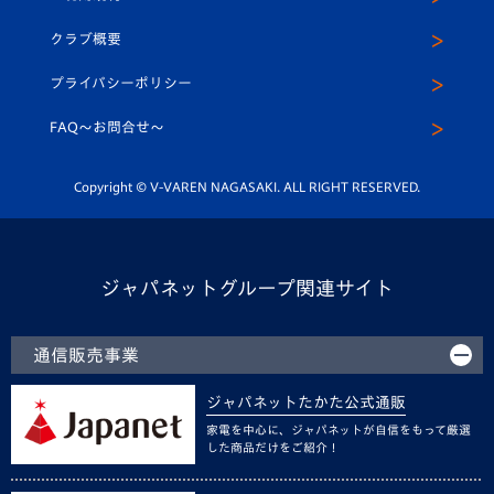
アカデミー
U-15
応援メディア
法人限定 VIP BOX
ヴィヴィくんインスタグラム
クラブ概要
スクール
U-12
メディア出演情報
プライバシーポリシー
公式LINE＠
スクール
FAQ〜お問合せ〜
平和祈念活動
Youtube公式チャンネル
ホームタウン活動
Copyright © V-VAREN NAGASAKI. ALL RIGHT RESERVED.
ジャパネットグループ関連サイト
通信販売事業
ジャパネットたかた公式通販
家電を中心に、ジャパネットが自信をもって厳選
した商品だけをご紹介！