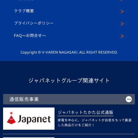
アカデミー
U-15
応援メディア
法人限定 VIP BOX
ヴィヴィくんインスタグラム
クラブ概要
スクール
U-12
メディア出演情報
プライバシーポリシー
公式LINE＠
スクール
FAQ〜お問合せ〜
平和祈念活動
Youtube公式チャンネル
ホームタウン活動
Copyright © V-VAREN NAGASAKI. ALL RIGHT RESERVED.
ジャパネットグループ関連サイト
通信販売事業
ジャパネットたかた公式通販
家電を中心に、ジャパネットが自信をもって厳選
した商品だけをご紹介！