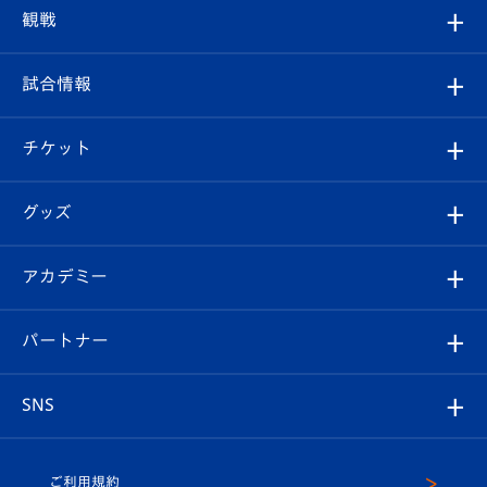
トップチーム
クラブプロフィール
観戦
クラブ
フィロソフィー
観戦ルール
試合情報
試合情報
クラブ概要
観戦ツアー
試合日程/結果
チケット
ファンクラブ
エンブレム紹介
はじめての観戦ガイド
順位表
チケット
グッズ
チケット
選手プロフィール
Revive Team
フォトギャラリー
シーズンシート
オンラインショップ
アカデミー
イベント
スタッフプロフィール
スタジアムへのアクセス
スタジアムグルメ
V-LOVERS（ファンクラブ）
2026-27ユニフォーム
メディア
育成からのお知らせ
パートナー
マスコット紹介
ヴィヴィくんの長崎おもてなしガイド
はじめての観戦ガイド
プレイヤーズスイート
店舗情報
グッズ
アカデミー
チームスケジュール
V-EXPRESS
パートナー企業一覧
SNS
（ユニフォーム入場）
ホームタウン
U-18
クラブハウス（練習場）
パートナー募集
公式Twitter
ご利用規約