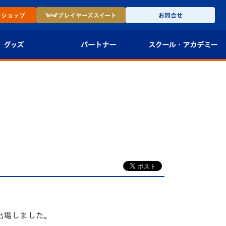
ン
ショップ
プレイヤーズ
スイート
お問合せ
グッズ
パートナー
スクール・
アカデミー
インショップ
パートナー企業一覧
アカデミー
-27ユニフォー
パートナー募集
U-18
法人限定 VIP BOX
U-15
報
U-12
スクール
が出場しました。