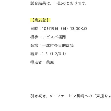
イベント
マスコット紹介
試合結果は、下記のとおりです。
メディア
チームスケジュール
【第22節】
グッズ
クラブハウス（練習
日時：10月19日（日）13:00K.O
場）
相手：アビスパ福岡
ホームタウン
応援メディア
会場：平成町多目的広場
アカデミー
結果：1-3（1-2/0-1）
平和祈念活動
得点者：桑原
スクール
ホームタウン活動
引き続き、V・ファーレン長崎へのご声援を