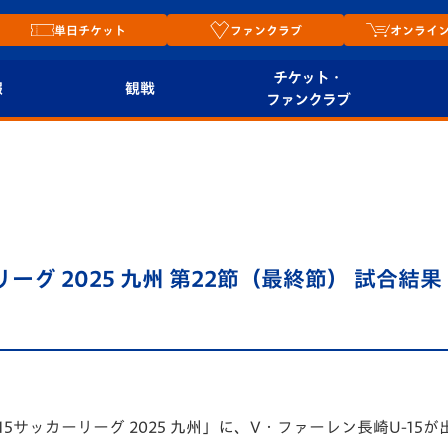
単日チケット
ファンクラブ
オンライ
チケット・
報
観戦
ファンクラブ
観戦ルール
チケット
オンラ
はじめての観戦ガイ
シーズンシート
2026
ド
ム
プレイヤーズスイート
Revive Team
店舗情
リーグ 2025 九州 第22節（最終節） 試合結果
関連
V-LOVERS（ファン
スタジアムへのアク
クラブ）
セス
リー
ヴィヴィくんの長崎
ルメ
おもてなしガイド
U-15サッカーリーグ 2025 九州」に、V・ファーレン長崎U-15