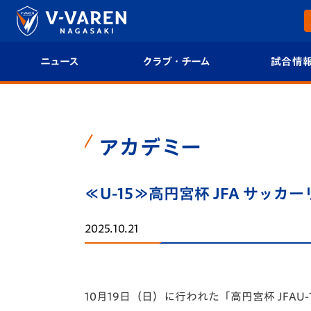
ニュース
クラブ・チーム
試合情
すべて
クラブプロフィール
試合日程/結果
トップチーム
フィロソフィー
試合情報
アカデミー
クラブ
クラブ概要
順位表
≪U-15≫高円宮杯 JFA サッカー
試合情報
エンブレム紹介
U-21 Jリーグ
2025.10.21
ファンクラブ
選手プロフィール
フォトギャラ
チケット
スタッフプロフィール
スタジアムグ
10月19日（日）に行われた「️高円宮杯 JFA