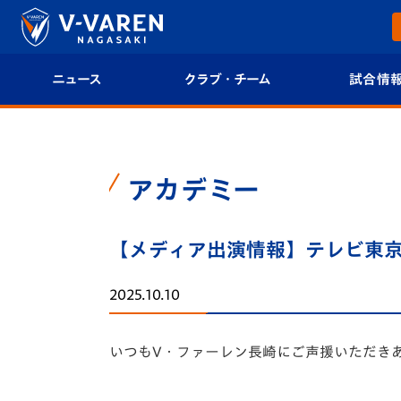
ニュース
クラブ・チーム
試合情
すべて
クラブプロフィール
試合日程/結果
トップチーム
フィロソフィー
試合情報
アカデミー
クラブ
クラブ概要
順位表
【メディア出演情報】テレビ東京『
試合情報
エンブレム紹介
U-21 Jリーグ
2025.10.10
ファンクラブ
選手プロフィール
フォトギャラ
いつもV・ファーレン長崎にご声援いただき
チケット
スタッフプロフィール
スタジアムグ