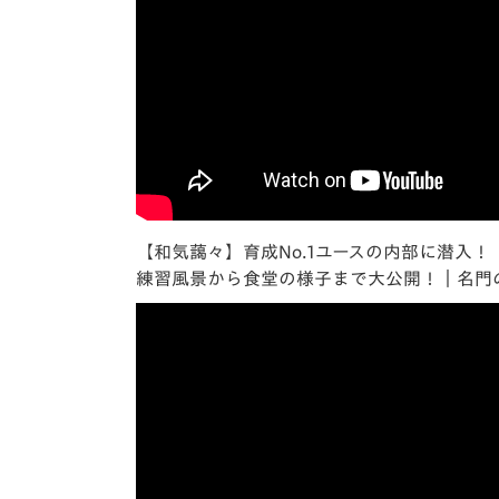
【和気藹々】育成No.1ユースの内部に潜入！
練習風景から食堂の様子まで大公開！｜名門のオ