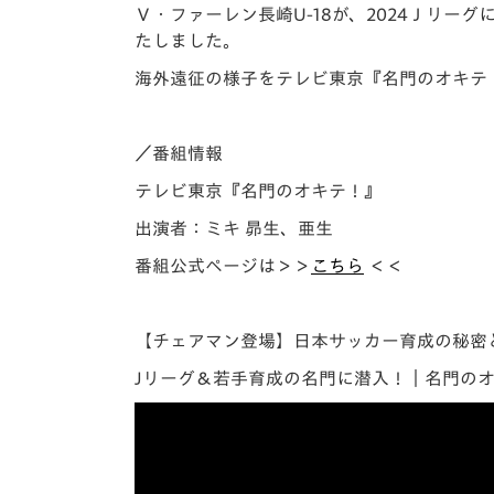
イベント
マスコット紹介
Ｖ・ファーレン長崎U-18が、2024Ｊリーグに
たしました。
メディア
チームスケジュール
海外遠征の様子をテレビ東京『名門のオキテ！
グッズ
クラブハウス（練習
場）
／番組情報
ホームタウン
テレビ東京『名門のオキテ！』
応援メディア
アカデミー
出演者：ミキ 昴生、亜生
平和祈念活動
番組公式ページは＞＞
こちら
＜＜
スクール
ホームタウン活動
【チェアマン登場】日本サッカー育成の秘密
Jリーグ＆若手育成の名門に潜入！｜名門のオキテ