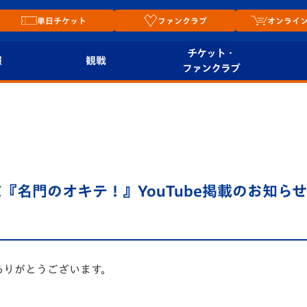
単日チケット
ファンクラブ
オンライ
チケット・
報
観戦
ファンクラブ
観戦ルール
チケット
オンラ
はじめての観戦ガイ
シーズンシート
2026
ド
ム
プレイヤーズスイート
Revive Team
店舗情
名門のオキテ！』YouTube掲載のお知らせ
関連
V-LOVERS（ファン
スタジアムへのアク
クラブ）
セス
リー
ヴィヴィくんの長崎
ありがとうございます。
ルメ
おもてなしガイド