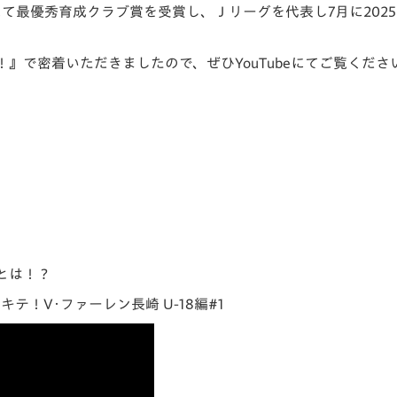
て最優秀育成クラブ賞を受賞し、Ｊリーグを代表し7月に2025 Got
V-EXPRESS（ユニフ
ォーム入場）
』で密着いただきましたので、ぜひYouTubeにてご覧くだ
とは！？
！V･ファーレン長崎 U-18編#1