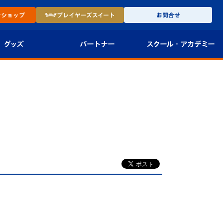
ン
ショップ
プレイヤーズ
スイート
お問合せ
グッズ
パートナー
スクール・
アカデミー
インショップ
パートナー企業一覧
アカデミー
-27ユニフォー
パートナー募集
U-18
法人限定 VIP BOX
U-15
報
U-12
スクール