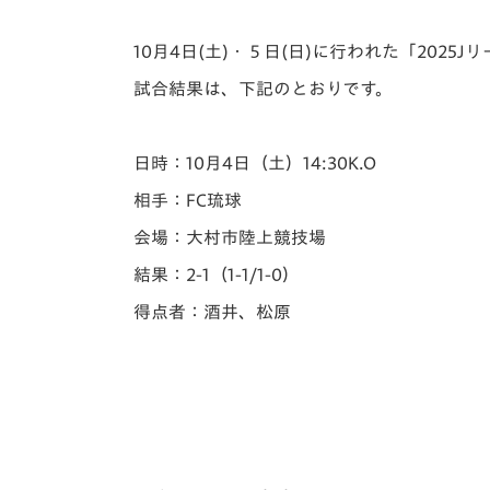
イベント
マスコット紹介
10月4日(土)・５日(日)に行われた「️202
メディア
チームスケジュール
試合結果は、下記のとおりです。
グッズ
クラブハウス（練習
場）
日時：10月4日（土）14:30K.O
ホームタウン
応援メディア
相手：FC琉球
アカデミー
会場：大村市陸上競技場
平和祈念活動
結果：2-1（1-1/1-0）
スクール
ホームタウン活動
得点者：酒井、松原