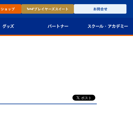
ン
ショップ
プレイヤーズ
スイート
お問合せ
グッズ
パートナー
スクール・
アカデミー
インショップ
パートナー企業一覧
アカデミー
-27ユニフォー
パートナー募集
U-18
法人限定 VIP BOX
U-15
報
U-12
スクール