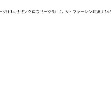
V-EXPRESS（ユニフ
ォーム入場）
5JリーグU-14 サザンクロスリーグB」に、V・ファーレン長崎U-