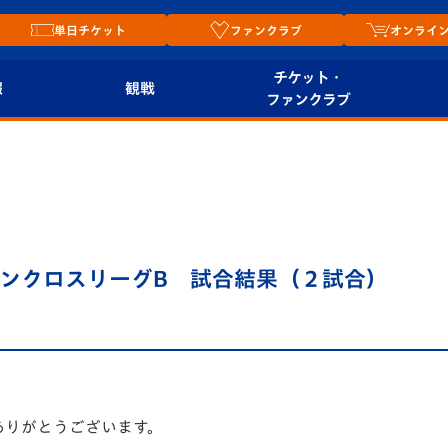
単日チケット
ファンクラブ
オンライ
チケット・
報
観戦
ファンクラブ
観戦ルール
チケット
オンラ
はじめての観戦ガイ
シーズンシート
2026
ド
ム
プレイヤーズスイート
Revive Team
店舗情
4 サザンクロスリーグB 試合結果（２試合）
関連
V-LOVERS（ファン
スタジアムへのアク
クラブ）
セス
リー
ヴィヴィくんの長崎
ルメ
おもてなしガイド
ありがとうございます。