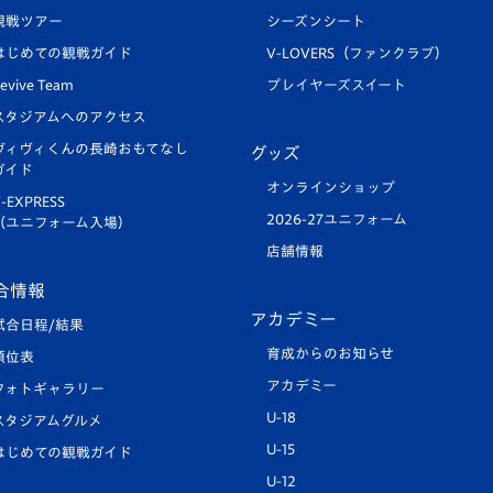
観戦ツアー
シーズンシート
はじめての観戦ガイド
V-LOVERS（ファンクラブ）
evive Team
プレイヤーズスイート
スタジアムへのアクセス
ヴィヴィくんの長崎おもてなし
グッズ
ガイド
オンラインショップ
-EXPRESS
2026-27ユニフォーム
（ユニフォーム入場）
店舗情報
合情報
アカデミー
試合日程/結果
育成からのお知らせ
順位表
アカデミー
フォトギャラリー
U-18
スタジアムグルメ
U-15
はじめての観戦ガイド
U-12