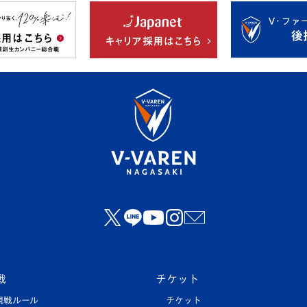
戦
チケット
観戦ルール
チケット