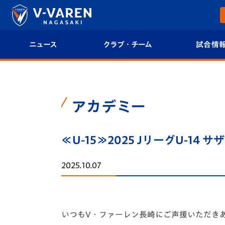
ニュース
クラブ・チーム
試合情
すべて
クラブプロフィール
試合日程/結果
トップチーム
フィロソフィー
試合情報
アカデミー
クラブ
クラブ概要
順位表
≪U-15≫2025 JリーグU-1
試合情報
エンブレム紹介
U-21 Jリーグ
2025.10.07
ファンクラブ
選手プロフィール
フォトギャラ
チケット
スタッフプロフィール
スタジアムグ
いつもV・ファーレン長崎にご声援いただき