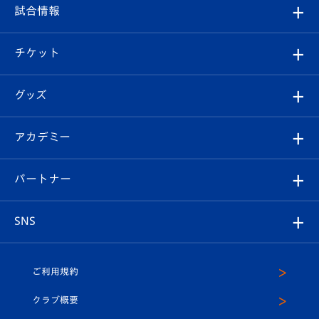
フィロソフィー
観戦ルール
試合情報
試合情報
クラブ概要
観戦ツアー
試合日程/結果
チケット
ファンクラブ
エンブレム紹介
はじめての観戦ガイド
順位表
チケット
グッズ
チケット
選手プロフィール
Revive Team
フォトギャラリー
シーズンシート
オンラインショップ
アカデミー
イベント
スタッフプロフィール
スタジアムへのアクセス
スタジアムグルメ
V-LOVERS（ファンクラブ）
2026-27ユニフォーム
メディア
育成からのお知らせ
パートナー
マスコット紹介
ヴィヴィくんの長崎おもてなしガイド
はじめての観戦ガイド
プレイヤーズスイート
店舗情報
グッズ
アカデミー
チームスケジュール
V-EXPRESS
パートナー企業一覧
SNS
（ユニフォーム入場）
ホームタウン
U-18
クラブハウス（練習場）
パートナー募集
公式Twitter
ご利用規約
アカデミー
U-15
応援メディア
法人限定 VIP BOX
ヴィヴィくんインスタグラム
クラブ概要
スクール
U-12