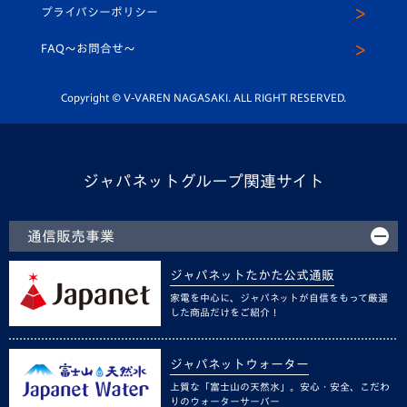
メディア出演情報
プライバシーポリシー
公式LINE＠
スクール
FAQ〜お問合せ〜
平和祈念活動
Youtube公式チャンネル
ホームタウン活動
Copyright © V-VAREN NAGASAKI. ALL RIGHT RESERVED.
ジャパネットグループ関連サイト
通信販売事業
ジャパネットたかた公式通販
家電を中心に、ジャパネットが自信をもって厳選
した商品だけをご紹介！
ジャパネットウォーター
上質な「富士山の天然水」。安心・安全、こだわ
りのウォーターサーバー