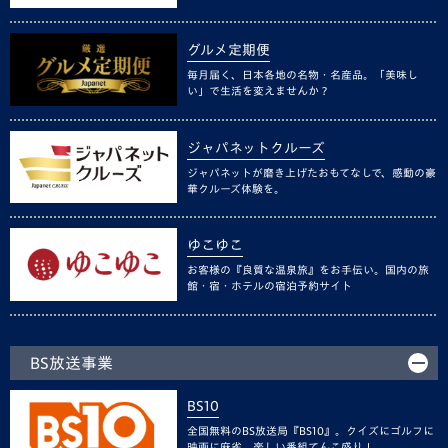
グルメ定期便
毎月届く、日本各地の名物・名産品。「美味し
い」で生活を変えませんか？
ジャパネットクルーズ
ジャパネットが磨き上げたおもてなしで、感動の豪
華クルーズ体験を。
ゆこゆこ
お客様の『良質な温泉旅』をお手伝い。国内の旅
館・宿・ホテルの宿泊予約サイト
BS放送事業
BS10
全国無料のBS放送局『BS10』。クイズにゴルフに
映画に麻雀、楽しい番組てんこ盛り！