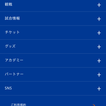
トップチーム
クラブプロフィール
観戦
クラブ
フィロソフィー
観戦ルール
試合情報
試合情報
クラブ概要
観戦ツアー
試合日程/結果
チケット
ファンクラブ
エンブレム紹介
はじめての観戦ガイド
順位表
チケット
グッズ
チケット
選手プロフィール
Revive Team
フォトギャラリー
シーズンシート
オンラインショップ
アカデミー
イベント
スタッフプロフィール
スタジアムへのアクセス
スタジアムグルメ
V-LOVERS（ファンクラブ）
2026-27ユニフォーム
メディア
育成からのお知らせ
パートナー
マスコット紹介
ヴィヴィくんの長崎おもてなしガイド
はじめての観戦ガイド
プレイヤーズスイート
店舗情報
グッズ
アカデミー
チームスケジュール
V-EXPRESS
パートナー企業一覧
SNS
（ユニフォーム入場）
ホームタウン
U-18
クラブハウス（練習場）
パートナー募集
公式Twitter
ご利用規約