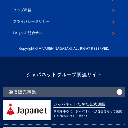
アカデミー
U-15
応援メディア
法人限定 VIP BOX
ヴィヴィくんインスタグラム
クラブ概要
スクール
U-12
メディア出演情報
プライバシーポリシー
公式LINE＠
スクール
FAQ〜お問合せ〜
平和祈念活動
Youtube公式チャンネル
ホームタウン活動
Copyright © V-VAREN NAGASAKI. ALL RIGHT RESERVED.
ジャパネットグループ関連サイト
通信販売事業
ジャパネットたかた公式通販
家電を中心に、ジャパネットが自信をもって厳選
した商品だけをご紹介！