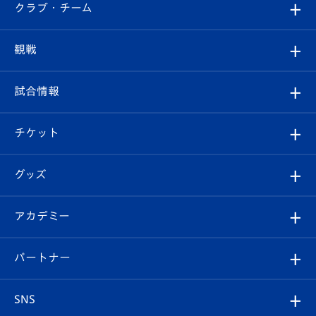
すべて
クラブ・チーム
トップチーム
クラブプロフィール
観戦
クラブ
フィロソフィー
観戦ルール
試合情報
試合情報
クラブ概要
観戦ツアー
試合日程/結果
チケット
ファンクラブ
エンブレム紹介
はじめての観戦ガイド
順位表
チケット
グッズ
チケット
選手プロフィール
Revive Team
フォトギャラリー
シーズンシート
オンラインショップ
アカデミー
イベント
スタッフプロフィール
スタジアムへのアクセス
スタジアムグルメ
V-LOVERS（ファンクラブ）
2026-27ユニフォーム
メディア
育成からのお知らせ
パートナー
マスコット紹介
ヴィヴィくんの長崎おもてなしガイド
はじめての観戦ガイド
プレイヤーズスイート
店舗情報
グッズ
アカデミー
チームスケジュール
V-EXPRESS
パートナー企業一覧
SNS
（ユニフォーム入場）