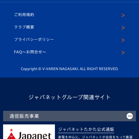
ホームタウン
U-18
クラブハウス（練習場）
パートナー募集
公式Twitter
ご利用規約
アカデミー
U-15
応援メディア
法人限定 VIP BOX
ヴィヴィくんインスタグラム
クラブ概要
スクール
U-12
メディア出演情報
プライバシーポリシー
公式LINE＠
スクール
FAQ〜お問合せ〜
平和祈念活動
Youtube公式チャンネル
ホームタウン活動
Copyright © V-VAREN NAGASAKI. ALL RIGHT RESERVED.
ジャパネットグループ関連サイト
通信販売事業
ジャパネットたかた公式通販
家電を中心に、ジャパネットが自信をもって厳選