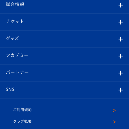
フィロソフィー
観戦ルール
試合情報
試合情報
クラブ概要
観戦ツアー
試合日程/結果
チケット
ファンクラブ
エンブレム紹介
はじめての観戦ガイド
順位表
チケット
グッズ
チケット
選手プロフィール
Revive Team
フォトギャラリー
シーズンシート
オンラインショップ
アカデミー
イベント
スタッフプロフィール
スタジアムへのアクセス
スタジアムグルメ
V-LOVERS（ファンクラブ）
2026-27ユニフォーム
メディア
育成からのお知らせ
パートナー
マスコット紹介
ヴィヴィくんの長崎おもてなしガイド
はじめての観戦ガイド
プレイヤーズスイート
店舗情報
グッズ
アカデミー
チームスケジュール
V-EXPRESS
パートナー企業一覧
SNS
（ユニフォーム入場）
ホームタウン
U-18
クラブハウス（練習場）
パートナー募集
公式Twitter
ご利用規約
アカデミー
U-15
応援メディア
法人限定 VIP BOX
ヴィヴィくんインスタグラム
クラブ概要
スクール
U-12