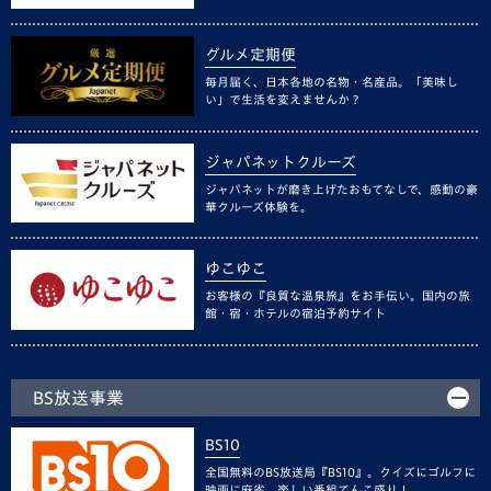
グルメ定期便
毎月届く、日本各地の名物・名産品。「美味し
い」で生活を変えませんか？
ジャパネットクルーズ
ジャパネットが磨き上げたおもてなしで、感動の豪
華クルーズ体験を。
ゆこゆこ
お客様の『良質な温泉旅』をお手伝い。国内の旅
館・宿・ホテルの宿泊予約サイト
BS放送事業
BS10
全国無料のBS放送局『BS10』。クイズにゴルフに
映画に麻雀、楽しい番組てんこ盛り！