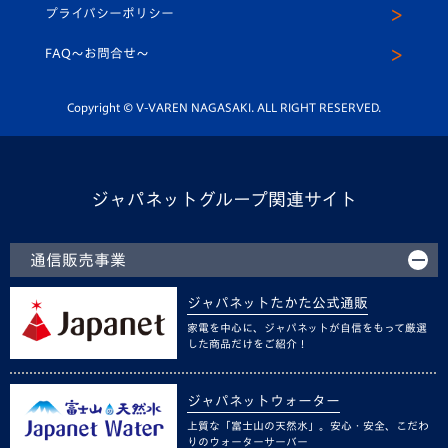
メディア出演情報
プライバシーポリシー
公式LINE＠
スクール
FAQ〜お問合せ〜
平和祈念活動
Youtube公式チャンネル
ホームタウン活動
Copyright © V-VAREN NAGASAKI. ALL RIGHT RESERVED.
ジャパネットグループ関連サイト
通信販売事業
ジャパネットたかた公式通販
家電を中心に、ジャパネットが自信をもって厳選
した商品だけをご紹介！
ジャパネットウォーター
上質な「富士山の天然水」。安心・安全、こだわ
りのウォーターサーバー