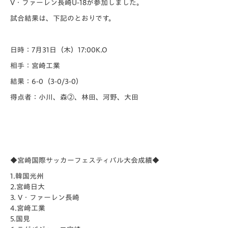
V・ファーレン長崎U-18が参加しました。
試合結果は、下記のとおりです。
日時：7月31日（木）17:00K.O
相手：宮崎工業
結果：6-0（3-0/3-0）
得点者：小川、森②、林田、河野、大田
◆宮崎国際サッカーフェスティバル大会成績◆
1.韓国光州
2.宮﨑日大
3. V・ファーレン長崎
4.宮﨑工業
5.国見