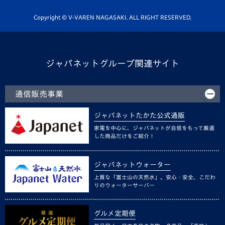
ホームタウン活動
Copyright © V-VAREN NAGASAKI. ALL RIGHT RESERVED.
ジャパネットグループ関連サイト
通信販売事業
ジャパネットたかた公式通販
家電を中心に、ジャパネットが自信をもって厳選
した商品だけをご紹介！
ジャパネットウォーター
上質な「富士山の天然水」。安心・安全、こだわ
りのウォーターサーバー
グルメ定期便