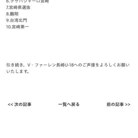
6.テゲバジャーロ宮崎
7.宮崎県選抜
8.鵬翔
9.台湾北門
10.宮﨑第一
引き続き、V・ファーレン長崎U-18へのご声援をよろしくお願い
いたします。
<< 次の記事
一覧へ戻る
前の記事 >>