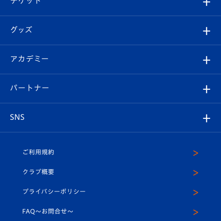
チケット
ファンクラブ
エンブレム紹介
はじめての観戦ガイド
順位表
チケット
グッズ
チケット
選手プロフィール
Revive Team
フォトギャラリー
シーズンシート
オンラインショップ
アカデミー
イベント
スタッフプロフィール
スタジアムへのアクセス
スタジアムグルメ
V-LOVERS（ファンクラブ）
2026-27ユニフォーム
メディア
育成からのお知らせ
パートナー
マスコット紹介
ヴィヴィくんの長崎おもてなしガイド
はじめての観戦ガイド
プレイヤーズスイート
店舗情報
グッズ
アカデミー
チームスケジュール
V-EXPRESS
パートナー企業一覧
SNS
（ユニフォーム入場）
ホームタウン
U-18
クラブハウス（練習場）
パートナー募集
公式Twitter
ご利用規約
アカデミー
U-15
応援メディア
法人限定 VIP BOX
ヴィヴィくんインスタグラム
クラブ概要
スクール
U-12
メディア出演情報
プライバシーポリシー
公式LINE＠
スクール
FAQ〜お問合せ〜
平和祈念活動
Youtube公式チャンネル