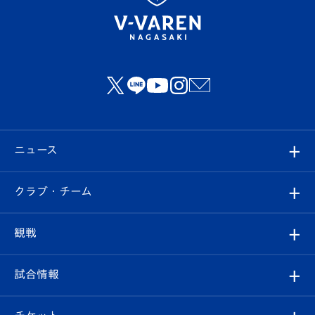
ニュース
すべて
クラブ・チーム
トップチーム
クラブプロフィール
観戦
クラブ
フィロソフィー
観戦ルール
試合情報
試合情報
クラブ概要
観戦ツアー
試合日程/結果