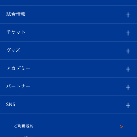
クラブ
フィロソフィー
観戦ルール
試合情報
試合情報
クラブ概要
観戦ツアー
試合日程/結果
チケット
ファンクラブ
エンブレム紹介
はじめての観戦ガイド
順位表
チケット
グッズ
チケット
選手プロフィール
Revive Team
フォトギャラリー
シーズンシート
オンラインショップ
アカデミー
イベント
スタッフプロフィール
スタジアムへのアクセス
スタジアムグルメ
V-LOVERS（ファンクラブ）
2026-27ユニフォーム
メディア
育成からのお知らせ
パートナー
マスコット紹介
ヴィヴィくんの長崎おもてなしガイド
はじめての観戦ガイド
プレイヤーズスイート
店舗情報
グッズ
アカデミー
チームスケジュール
V-EXPRESS
パートナー企業一覧
SNS
（ユニフォーム入場）
ホームタウン
U-18
クラブハウス（練習場）
パートナー募集
公式Twitter
ご利用規約
アカデミー
U-15
応援メディア
法人限定 VIP BOX
ヴィヴィくんインスタグラム