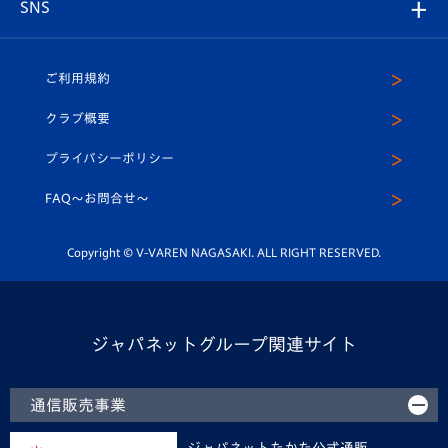
V-EXPRESS
パートナー企業一覧
SNS
（ユニフォーム入場）
ホームタウン
U-18
クラブハウス（練習場）
パートナー募集
公式Twitter
ご利用規約
アカデミー
U-15
応援メディア
法人限定 VIP BOX
ヴィヴィくんインスタグラム
クラブ概要
スクール
U-12
メディア出演情報
プライバシーポリシー
公式LINE＠
スクール
FAQ〜お問合せ〜
平和祈念活動
Youtube公式チャンネル
ホームタウン活動
Copyright © V-VAREN NAGASAKI. ALL RIGHT RESERVED.
ジャパネットグループ関連サイト
通信販売事業