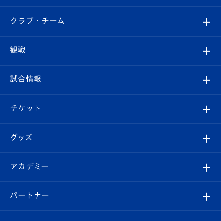
すべて
クラブ・チーム
トップチーム
クラブプロフィール
観戦
クラブ
フィロソフィー
観戦ルール
試合情報
試合情報
クラブ概要
観戦ツアー
試合日程/結果
チケット
ファンクラブ
エンブレム紹介
はじめての観戦ガイド
順位表
チケット
グッズ
チケット
選手プロフィール
Revive Team
フォトギャラリー
シーズンシート
オンラインショップ
アカデミー
イベント
スタッフプロフィール
スタジアムへのアクセス
スタジアムグルメ
V-LOVERS（ファンクラブ）
2026-27ユニフォーム
メディア
育成からのお知らせ
パートナー
マスコット紹介
ヴィヴィくんの長崎おもてなしガイド
はじめての観戦ガイド
プレイヤーズスイート
店舗情報
グッズ
アカデミー
チームスケジュール