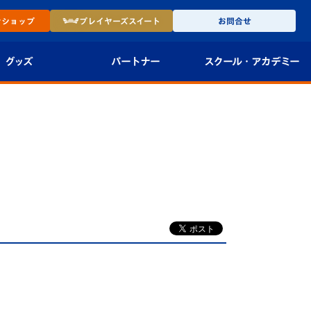
ン
ショップ
プレイヤーズ
スイート
お問合せ
グッズ
パートナー
スクール・
アカデミー
インショップ
パートナー企業一覧
アカデミー
-27ユニフォー
パートナー募集
U-18
法人限定 VIP BOX
U-15
報
U-12
スクール