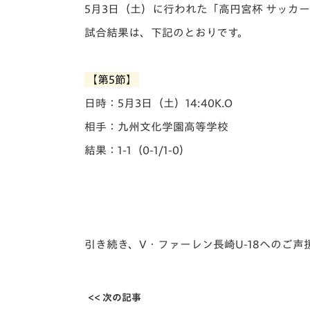
イベント
マスコット紹介
5月3日（土）に行われた「️高円宮杯 サッカー
試合結果は、下記のとおりです。
メディア
チームスケジュール
グッズ
クラブハウス（練習
【第5節】
場）
日時：5月3日（土）14:40K.O
ホームタウン
応援メディア
相手：九州文化学園高等学校
アカデミー
結果：1-1（0-1/1-0）
平和祈念活動
スクール
ホームタウン活動
引き続き、V・ファーレン長崎U-18へのご
<< 次の記事