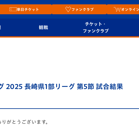
単日チケット
ファンクラブ
オンライ
チケット・
報
観戦
ファンクラブ
観戦ルール
チケット
オンラ
はじめての観戦ガイ
シーズンシート
2026
ド
ム
プレイヤーズスイート
Revive Team
店舗情
 2025 長崎県1部リーグ 第5節 試合結果
関連
V-LOVERS（ファン
スタジアムへのアク
クラブ）
セス
リー
ヴィヴィくんの長崎
ありがとうございます。
ルメ
おもてなしガイド