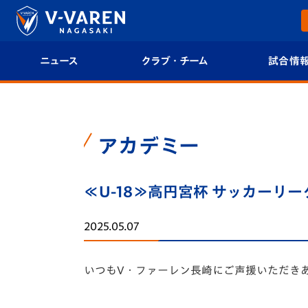
ニュース
クラブ・チーム
試合情
すべて
クラブプロフィール
試合日程/結果
トップチーム
フィロソフィー
試合情報
アカデミー
クラブ
クラブ概要
順位表
≪U-18≫高円宮杯 サッカーリーグ
試合情報
エンブレム紹介
U-21 Jリーグ
2025.05.07
ファンクラブ
選手プロフィール
フォトギャラ
いつもV・ファーレン長崎にご声援いただき
チケット
スタッフプロフィール
スタジアムグ