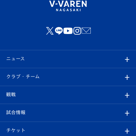
ニュース
すべて
クラブ・チーム
トップチーム
クラブプロフィール
観戦
クラブ
フィロソフィー
観戦ルール
試合情報
試合情報
クラブ概要
観戦ツアー
試合日程/結果
チケット
ファンクラブ