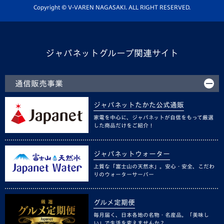
ホームタウン活動
Copyright © V-VAREN NAGASAKI. ALL RIGHT RESERVED.
ジャパネットグループ関連サイト
通信販売事業
ジャパネットたかた公式通販
家電を中心に、ジャパネットが自信をもって厳選
した商品だけをご紹介！
ジャパネットウォーター
上質な「富士山の天然水」。安心・安全、こだわ
りのウォーターサーバー
グルメ定期便
毎月届く、日本各地の名物・名産品。「美味し
い」で生活を変えませんか？