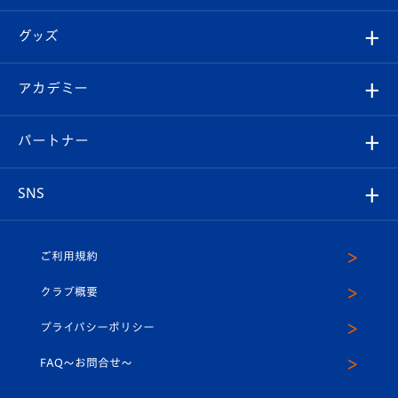
エンブレム紹介
はじめての観戦ガイド
順位表
チケット
グッズ
チケット
選手プロフィール
Revive Team
フォトギャラリー
シーズンシート
オンラインショップ
アカデミー
イベント
スタッフプロフィール
スタジアムへのアクセス
スタジアムグルメ
V-LOVERS（ファンクラブ）
2026-27ユニフォーム
メディア
育成からのお知らせ
パートナー
マスコット紹介
ヴィヴィくんの長崎おもてなしガイド
はじめての観戦ガイド
プレイヤーズスイート
店舗情報
グッズ
アカデミー
チームスケジュール
V-EXPRESS
パートナー企業一覧
SNS
（ユニフォーム入場）
ホームタウン
U-18
クラブハウス（練習場）
パートナー募集
公式Twitter
ご利用規約
アカデミー
U-15
応援メディア
法人限定 VIP BOX
ヴィヴィくんインスタグラム
クラブ概要
スクール
U-12
メディア出演情報
プライバシーポリシー
公式LINE＠
スクール
FAQ〜お問合せ〜
平和祈念活動
Youtube公式チャンネル