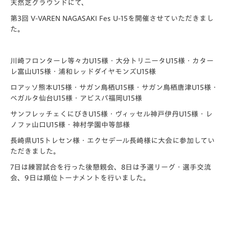
天然芝グラウンドにて、
第3回 V-VAREN NAGASAKI Fes U-15を開催させていただきまし
た。
川崎フロンターレ等々力U15様・大分トリニータU15様・
カター
レ富山U15様・浦和レッドダイヤモンズU15様
ロアッソ熊本U15様・サガン鳥栖U15様・
サガン鳥栖唐津U15様・
ベガルタ仙台U15様・
アビスパ福岡U15様
サンフレッチェくにびきU15様・
ヴィッセル神戸伊丹U15様・レ
ノファ山口U15様・
神村学園中等部様
長崎県U15トレセン様・
エクセデール長崎様に大会に参加してい
ただきました。
7日は練習試合を行った後懇親会、8日は予選リーグ・選手交流
会、
9日は順位トーナメントを行いました。