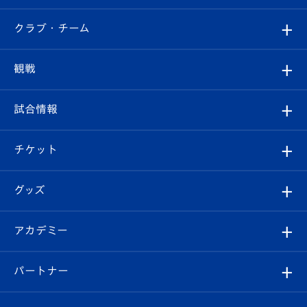
すべて
クラブ・チーム
トップチーム
クラブプロフィール
観戦
クラブ
フィロソフィー
観戦ルール
試合情報
試合情報
クラブ概要
観戦ツアー
試合日程/結果
チケット
ファンクラブ
エンブレム紹介
はじめての観戦ガイド
順位表
チケット
グッズ
チケット
選手プロフィール
Revive Team
フォトギャラリー
シーズンシート
オンラインショップ
アカデミー
イベント
スタッフプロフィール
スタジアムへのアクセス
スタジアムグルメ
V-LOVERS（ファンクラブ）
2026-27ユニフォーム
メディア
育成からのお知らせ
パートナー
マスコット紹介
ヴィヴィくんの長崎おもてなしガイド
はじめての観戦ガイド
プレイヤーズスイート
店舗情報
グッズ
アカデミー
チームスケジュール