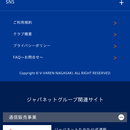
V-EXPRESS
パートナー企業一覧
SNS
（ユニフォーム入場）
ホームタウン
U-18
クラブハウス（練習場）
パートナー募集
公式Twitter
ご利用規約
アカデミー
U-15
応援メディア
法人限定 VIP BOX
ヴィヴィくんインスタグラム
クラブ概要
スクール
U-12
メディア出演情報
プライバシーポリシー
公式LINE＠
スクール
FAQ〜お問合せ〜
平和祈念活動
Youtube公式チャンネル
ホームタウン活動
Copyright © V-VAREN NAGASAKI. ALL RIGHT RESERVED.
ジャパネットグループ関連サイト
通信販売事業
ジャパネットたかた公式通販