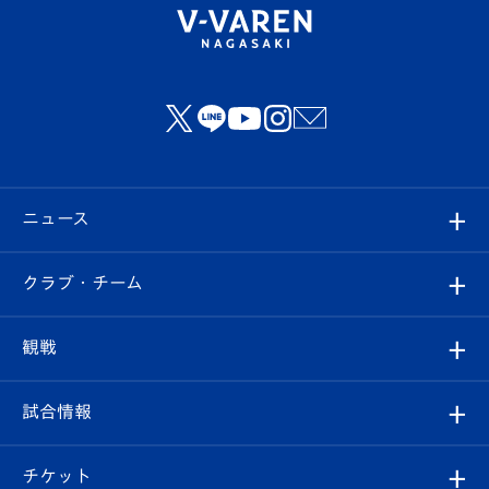
ニュース
すべて
クラブ・チーム
トップチーム
クラブプロフィール
観戦
クラブ
フィロソフィー
観戦ルール
試合情報
試合情報
クラブ概要
観戦ツアー
試合日程/結果
チケット