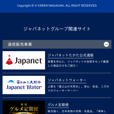
ホームタウン活動
Copyright © V-VAREN NAGASAKI. ALL RIGHT RESERVED.
ジャパネットグループ関連サイト
通信販売事業
ジャパネットたかた公式通販
家電を中心に、ジャパネットが自信をもって厳選
した商品だけをご紹介！
ジャパネットウォーター
上質な「富士山の天然水」。安心・安全、こだわ
りのウォーターサーバー
グルメ定期便
毎月届く、日本各地の名物・名産品。「美味し