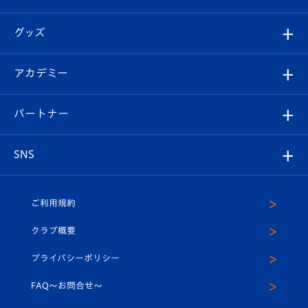
ファンクラブ
エンブレム紹介
はじめての観戦ガイド
順位表
チケット
グッズ
チケット
選手プロフィール
Revive Team
フォトギャラリー
シーズンシート
オンラインショップ
アカデミー
イベント
スタッフプロフィール
スタジアムへのアクセス
スタジアムグルメ
V-LOVERS（ファンクラブ）
2026-27ユニフォーム
メディア
育成からのお知らせ
パートナー
マスコット紹介
ヴィヴィくんの長崎おもてなしガイド
はじめての観戦ガイド
プレイヤーズスイート
店舗情報
グッズ
アカデミー
チームスケジュール
V-EXPRESS
パートナー企業一覧
SNS
（ユニフォーム入場）
ホームタウン
U-18
クラブハウス（練習場）
パートナー募集
公式Twitter
ご利用規約
アカデミー
U-15
応援メディア
法人限定 VIP BOX
ヴィヴィくんインスタグラム
クラブ概要
スクール
U-12
メディア出演情報
プライバシーポリシー
公式LINE＠
スクール
FAQ〜お問合せ〜
平和祈念活動
Youtube公式チャンネル