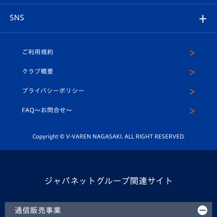
プレイヤーズスイート
店舗情報
グッズ
アカデミー
チームスケジュール
V-EXPRESS
パートナー企業一覧
SNS
（ユニフォーム入場）
ホームタウン
U-18
クラブハウス（練習場）
パートナー募集
公式Twitter
ご利用規約
アカデミー
U-15
応援メディア
法人限定 VIP BOX
ヴィヴィくんインスタグラム
クラブ概要
スクール
U-12
メディア出演情報
プライバシーポリシー
公式LINE＠
スクール
FAQ〜お問合せ〜
平和祈念活動
Youtube公式チャンネル
ホームタウン活動
Copyright © V-VAREN NAGASAKI. ALL RIGHT RESERVED.
ジャパネットグループ関連サイト
通信販売事業