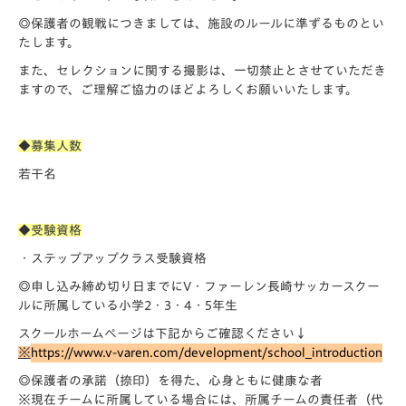
◎保護者の観戦につきましては、施設のルールに準ずるものとい
たします。
また、セレクションに関する撮影は、一切禁止とさせていただき
ますので、ご理解ご協力のほどよろしくお願いいたします。
◆募集人数
若干名
◆受験資格
・ステップアップクラス受験資格
◎申し込み締め切り日までにV・ファーレン長崎サッカースクー
ル
に所属している小学2・3・4・5年生
スクールホームページは下記からご確認ください↓
※
https://www.v-varen.com/devel
opment/school_introduction
◎保護者の承諾（捺印）を得た、心身ともに健康な者
※現在チームに所属している場合には、所属チームの責任者（代