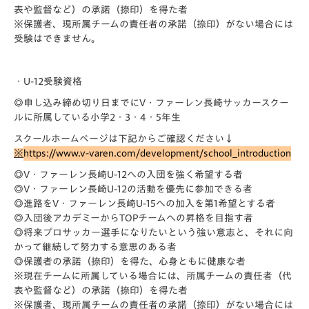
表
や監督など）の承諾（捺印）を得た者
※保護者、現所属チームの責任者の承諾（捺印）がない場合には
受験はできません。
・U-12受験資格
◎申し込み締め切り日までにV・ファーレン長崎サッカースクー
ル
に所属している小学2・3・4・5年生
スクールホームページは下記からご確認ください↓
※
https://www.v-varen.com/devel
opment/school_introduction
◎V・ファーレン長崎U-12への入団を強く希望する者
◎V・ファーレン長崎U-12の活動を優先に参加できる者
◎進路をV・ファーレン長崎U-15への加入を第1希望とする者
◎入団後アカデミーからTOPチームへの昇格を目指す者
◎将来プロサッカー選手になりたいという強い意志と、それに向
か
って継続して努力する意思のある者
◎保護者の承諾（捺印）を得た、心身ともに健康な者
※現在チームに所属している場合には、所属チームの責任者（代
表
や監督など）の承諾（捺印）を得た者
※保護者、現所属チームの責任者の承諾（捺印）がない場合には