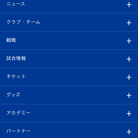
ニュース
すべて
クラブ・チーム
トップチーム
クラブプロフィール
観戦
クラブ
フィロソフィー
観戦ルール
試合情報
試合情報
クラブ概要
観戦ツアー
試合日程/結果
チケット
ファンクラブ
エンブレム紹介
はじめての観戦ガイド
順位表
チケット
グッズ
チケット
選手プロフィール
Revive Team
フォトギャラリー
シーズンシート
オンラインショップ
アカデミー
イベント
スタッフプロフィール
スタジアムへのアクセス
スタジアムグルメ
V-LOVERS（ファンクラブ）
2026-27ユニフォーム
メディア
育成からのお知らせ
パートナー
マスコット紹介
ヴィヴィくんの長崎おもてなしガイド
はじめての観戦ガイド