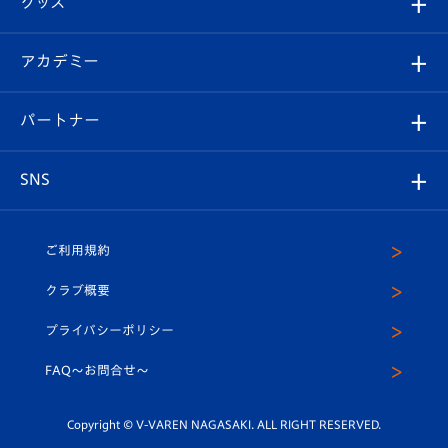
グッズ
チケット
選手プロフィール
Revive Team
フォトギャラリー
シーズンシート
オンラインショップ
アカデミー
イベント
スタッフプロフィール
スタジアムへのアクセス
スタジアムグルメ
V-LOVERS（ファンクラブ）
2026-27ユニフォーム
メディア
育成からのお知らせ
パートナー
マスコット紹介
ヴィヴィくんの長崎おもてなしガイド
はじめての観戦ガイド
プレイヤーズスイート
店舗情報
グッズ
アカデミー
チームスケジュール
V-EXPRESS
パートナー企業一覧
SNS
（ユニフォーム入場）
ホームタウン
U-18
クラブハウス（練習場）
パートナー募集
公式Twitter
ご利用規約
アカデミー
U-15
応援メディア
法人限定 VIP BOX
ヴィヴィくんインスタグラム
クラブ概要
スクール
U-12
メディア出演情報
プライバシーポリシー
公式LINE＠
スクール
FAQ〜お問合せ〜
平和祈念活動
Youtube公式チャンネル
ホームタウン活動
Copyright © V-VAREN NAGASAKI. ALL RIGHT RESERVED.