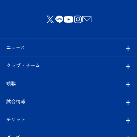
ニュース
すべて
クラブ・チーム
トップチーム
クラブプロフィール
観戦
クラブ
フィロソフィー
観戦ルール
試合情報
試合情報
クラブ概要
観戦ツアー
試合日程/結果
チケット
ファンクラブ
エンブレム紹介
はじめての観戦ガイド
順位表
チケット