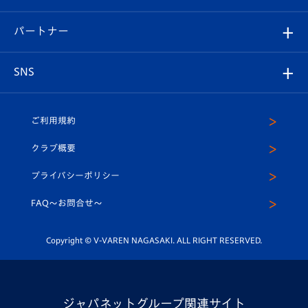
スタジアムへのアクセス
スタジアムグルメ
V-LOVERS（ファンクラブ）
2026-27ユニフォーム
メディア
育成からのお知らせ
パートナー
マスコット紹介
ヴィヴィくんの長崎おもてなしガイド
はじめての観戦ガイド
プレイヤーズスイート
店舗情報
グッズ
アカデミー
チームスケジュール
V-EXPRESS
パートナー企業一覧
SNS
（ユニフォーム入場）
ホームタウン
U-18
クラブハウス（練習場）
パートナー募集
公式Twitter
ご利用規約
アカデミー
U-15
応援メディア
法人限定 VIP BOX
ヴィヴィくんインスタグラム
クラブ概要
スクール
U-12
メディア出演情報
プライバシーポリシー
公式LINE＠
スクール
FAQ〜お問合せ〜
平和祈念活動
Youtube公式チャンネル
ホームタウン活動
Copyright © V-VAREN NAGASAKI. ALL RIGHT RESERVED.
ジャパネットグループ関連サイト