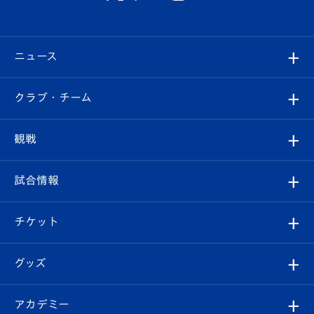
ニュース
すべて
クラブ・チーム
トップチーム
クラブプロフィール
観戦
クラブ
フィロソフィー
観戦ルール
試合情報
試合情報
クラブ概要
観戦ツアー
試合日程/結果
チケット
ファンクラブ
エンブレム紹介
はじめての観戦ガイド
順位表
チケット
グッズ
チケット
選手プロフィール
Revive Team
フォトギャラリー
シーズンシート
オンラインショップ
アカデミー
イベント
スタッフプロフィール