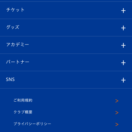
試合情報
クラブ概要
観戦ツアー
試合日程/結果
チケット
ファンクラブ
エンブレム紹介
はじめての観戦ガイド
順位表
チケット
グッズ
チケット
選手プロフィール
Revive Team
フォトギャラリー
シーズンシート
オンラインショップ
アカデミー
イベント
スタッフプロフィール
スタジアムへのアクセス
スタジアムグルメ
V-LOVERS（ファンクラブ）
2026-27ユニフォーム
メディア
育成からのお知らせ
パートナー
マスコット紹介
ヴィヴィくんの長崎おもてなしガイド
はじめての観戦ガイド
プレイヤーズスイート
店舗情報
グッズ
アカデミー
チームスケジュール
V-EXPRESS
パートナー企業一覧
SNS
（ユニフォーム入場）
ホームタウン
U-18
クラブハウス（練習場）
パートナー募集
公式Twitter
ご利用規約
アカデミー
U-15
応援メディア
法人限定 VIP BOX
ヴィヴィくんインスタグラム
クラブ概要
スクール
U-12
メディア出演情報
プライバシーポリシー
公式LINE＠