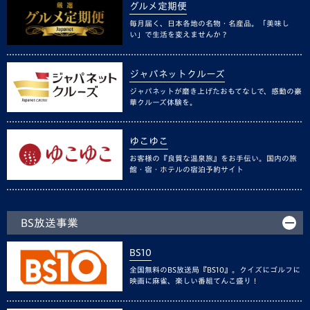
グルメ定期便
毎月届く、日本各地の名物・名産品。「美味し
い」で生活を変えませんか？
ジャパネットクルーズ
ジャパネットが磨き上げたおもてなしで、感動の豪
華クルーズ体験を。
ゆこゆこ
お客様の『良質な温泉旅』をお手伝い。国内の旅
館・宿・ホテルの宿泊予約サイト
BS放送事業
BS10
全国無料のBS放送局『BS10』。クイズにゴルフに
映画に麻雀、楽しい番組てんこ盛り！