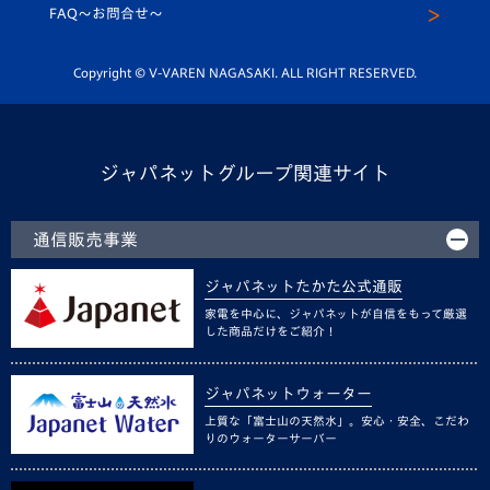
スクール
FAQ〜お問合せ〜
平和祈念活動
Youtube公式チャンネル
ホームタウン活動
Copyright © V-VAREN NAGASAKI. ALL RIGHT RESERVED.
ジャパネットグループ関連サイト
通信販売事業
ジャパネットたかた公式通販
家電を中心に、ジャパネットが自信をもって厳選
した商品だけをご紹介！
ジャパネットウォーター
上質な「富士山の天然水」。安心・安全、こだわ
りのウォーターサーバー