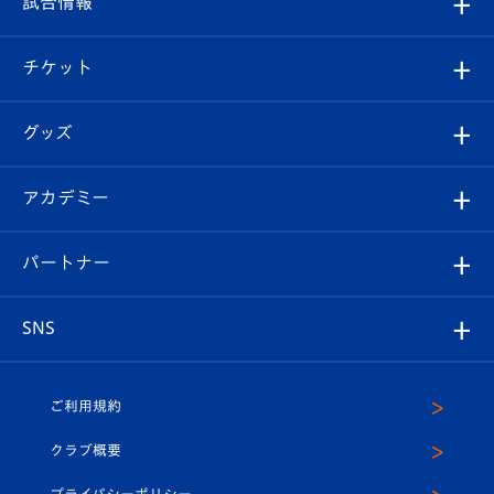
試合情報
試合情報
クラブ概要
観戦ツアー
試合日程/結果
チケット
ファンクラブ
エンブレム紹介
はじめての観戦ガイド
順位表
チケット
グッズ
チケット
選手プロフィール
Revive Team
フォトギャラリー
シーズンシート
オンラインショップ
アカデミー
イベント
スタッフプロフィール
スタジアムへのアクセス
スタジアムグルメ
V-LOVERS（ファンクラブ）
2026-27ユニフォーム
メディア
育成からのお知らせ
パートナー
マスコット紹介
ヴィヴィくんの長崎おもてなしガイド
はじめての観戦ガイド
プレイヤーズスイート
店舗情報
グッズ
アカデミー
チームスケジュール
V-EXPRESS
パートナー企業一覧
SNS
（ユニフォーム入場）
ホームタウン
U-18
クラブハウス（練習場）
パートナー募集
公式Twitter
ご利用規約
アカデミー
U-15
応援メディア
法人限定 VIP BOX
ヴィヴィくんインスタグラム
クラブ概要
スクール
U-12
メディア出演情報