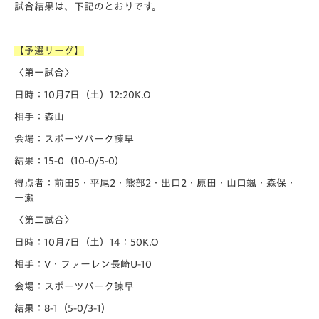
試合結果は、下記のとおりです。
【予選リーグ】
〈第一試合〉
日時：10月7日（土）12:20K.O
相手：森山
会場：スポーツパーク諫早
結果：15-0（10-0/5-0）
得点者：前田5・平尾2・熊部2・出口2・原田・山口颯・森保・
一瀬
〈第二試合〉
日時：10月7日（土）14：50K.O
相手：V・ファーレン長崎U-10
会場：スポーツパーク諫早
結果：8-1（5-0/3-1）