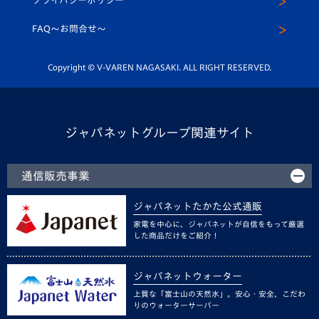
プライバシーポリシー
公式LINE＠
スクール
FAQ〜お問合せ〜
平和祈念活動
Youtube公式チャンネル
ホームタウン活動
Copyright © V-VAREN NAGASAKI. ALL RIGHT RESERVED.
ジャパネットグループ関連サイト
通信販売事業
ジャパネットたかた公式通販
家電を中心に、ジャパネットが自信をもって厳選
した商品だけをご紹介！
ジャパネットウォーター
上質な「富士山の天然水」。安心・安全、こだわ
りのウォーターサーバー