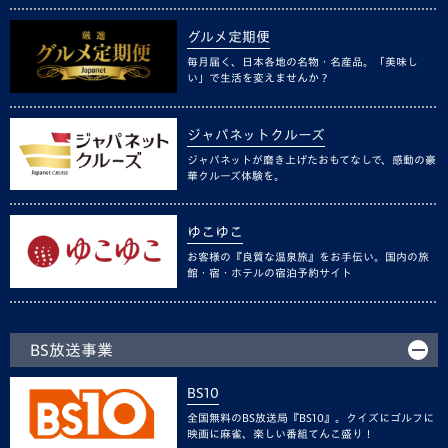
グルメ定期便
毎月届く、日本各地の名物・名産品。「美味し
い」で生活を変えませんか？
ジャパネットクルーズ
ジャパネットが磨き上げたおもてなしで、感動の豪
華クルーズ体験を。
ゆこゆこ
お客様の『良質な温泉旅』をお手伝い。国内の旅
館・宿・ホテルの宿泊予約サイト
BS放送事業
BS10
全国無料のBS放送局『BS10』。クイズにゴルフに
映画に麻雀、楽しい番組てんこ盛り！