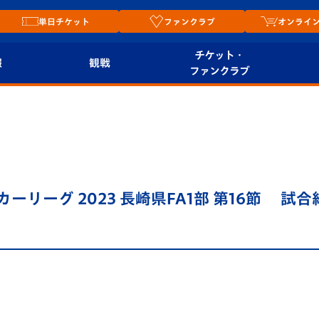
単日チケット
ファンクラブ
オンライ
チケット・
報
観戦
ファンクラブ
観戦ルール
チケット
オンラ
はじめての観戦ガイ
シーズンシート
2026
ド
ム
プレイヤーズスイート
Revive Team
店舗情
サッカーリーグ 2023 長崎県FA1部 第16節 試
関連
V-LOVERS（ファン
スタジアムへのアク
クラブ）
セス
リー
ヴィヴィくんの長崎
ルメ
おもてなしガイド