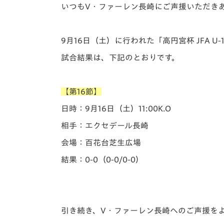
イベント
マスコット紹介
いつもV・ファーレン長崎にご声援いただき
メディア
チームスケジュール
9月16日（土）に行われた「️高円宮杯 JFA 
グッズ
クラブハウス（練習
試合結果は、下記のとおりです。
場）
ホームタウン
応援メディア
【第16節】
アカデミー
日時：9月16日（土）11:00K.O
平和祈念活動
相手：エクセデール長崎
スクール
ホームタウン活動
会場：百花台芝生広場
結果：0-0（0-0/0-0）
引き続き、V・ファーレン長崎へのご声援を