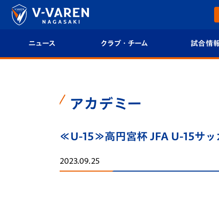
ニュース
クラブ・チーム
試合情
すべて
クラブプロフィール
試合日程/結果
トップチーム
フィロソフィー
試合情報
アカデミー
クラブ
クラブ概要
順位表
≪U-15≫高円宮杯 JFA U-15
試合情報
エンブレム紹介
U-21 Jリーグ
2023.09.25
ファンクラブ
選手プロフィール
フォトギャラ
チケット
スタッフプロフィール
スタジアムグ