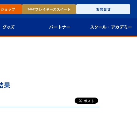
ン
ショップ
プレイヤーズ
スイート
お問合せ
グッズ
パートナー
スクール・
アカデミー
インショップ
パートナー企業一覧
アカデミー
-27ユニフォー
パートナー募集
U-18
法人限定 VIP BOX
U-15
報
合結果
U-12
スクール