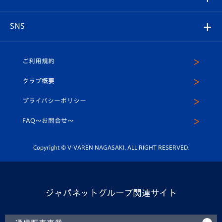
ヴィヴィくんの長崎おもてなしガイド
はじめての観戦ガイド
プレイヤーズスイート
店舗情報
グッズ
アカデミー
チームスケジュール
V-EXPRESS
パートナー企業一覧
SNS
（ユニフォーム入場）
ホームタウン
U-18
クラブハウス（練習場）
パートナー募集
公式Twitter
ご利用規約
アカデミー
U-15
応援メディア
法人限定 VIP BOX
ヴィヴィくんインスタグラム
クラブ概要
スクール
U-12
メディア出演情報
プライバシーポリシー
公式LINE＠
スクール
FAQ〜お問合せ〜
平和祈念活動
Youtube公式チャンネル
ホームタウン活動
Copyright © V-VAREN NAGASAKI. ALL RIGHT RESERVED.
ジャパネットグループ関連サイト