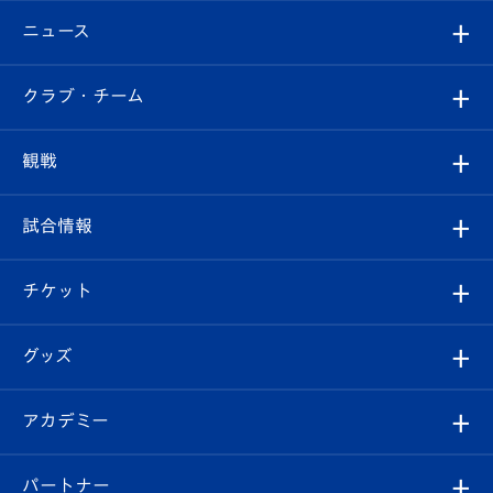
ニュース
すべて
クラブ・チーム
トップチーム
クラブプロフィール
観戦
クラブ
フィロソフィー
観戦ルール
試合情報
試合情報
クラブ概要
観戦ツアー
試合日程/結果
チケット
ファンクラブ
エンブレム紹介
はじめての観戦ガイド
順位表
チケット
グッズ
チケット
選手プロフィール
Revive Team
フォトギャラリー
シーズンシート
オンラインショップ
アカデミー
イベント
スタッフプロフィール
スタジアムへのアクセス
スタジアムグルメ
V-LOVERS（ファンクラブ）
2026-27ユニフォーム
メディア
育成からのお知らせ
パートナー
マスコット紹介