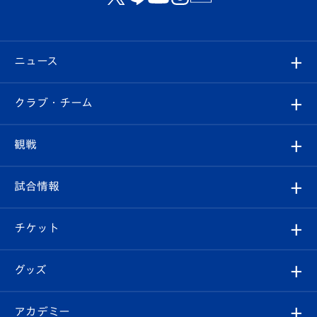
ニュース
すべて
クラブ・チーム
トップチーム
クラブプロフィール
観戦
クラブ
フィロソフィー
観戦ルール
試合情報
試合情報
クラブ概要
観戦ツアー
試合日程/結果
チケット
ファンクラブ
エンブレム紹介
はじめての観戦ガイド
順位表
チケット
グッズ
チケット
選手プロフィール
Revive Team
フォトギャラリー
シーズンシート
オンラインショップ
アカデミー
イベント