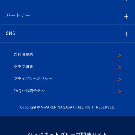
スタッフプロフィール
スタジアムへのアクセス
スタジアムグルメ
V-LOVERS（ファンクラブ）
2026-27ユニフォーム
メディア
育成からのお知らせ
パートナー
マスコット紹介
ヴィヴィくんの長崎おもてなしガイド
はじめての観戦ガイド
プレイヤーズスイート
店舗情報
グッズ
アカデミー
チームスケジュール
V-EXPRESS
パートナー企業一覧
SNS
（ユニフォーム入場）
ホームタウン
U-18
クラブハウス（練習場）
パートナー募集
公式Twitter
ご利用規約
アカデミー
U-15
応援メディア
法人限定 VIP BOX
ヴィヴィくんインスタグラム
クラブ概要
スクール
U-12
メディア出演情報
プライバシーポリシー
公式LINE＠
スクール
FAQ〜お問合せ〜
平和祈念活動
Youtube公式チャンネル
ホームタウン活動
Copyright © V-VAREN NAGASAKI. ALL RIGHT RESERVED.
ジャパネットグループ関連サイト