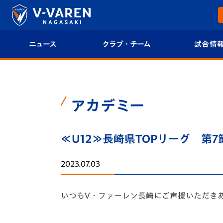
ニュース
クラブ・チーム
試合情
すべて
クラブプロフィール
試合日程/結果
トップチーム
フィロソフィー
試合情報
アカデミー
クラブ
クラブ概要
順位表
≪U12≫長崎県TOPリーグ 第
試合情報
エンブレム紹介
U-21 Jリーグ
2023.07.03
ファンクラブ
選手プロフィール
フォトギャラ
いつもV・ファーレン長崎にご声援いただき
チケット
スタッフプロフィール
スタジアムグ