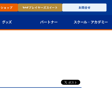
ン
ショップ
プレイヤーズ
スイート
お問合せ
グッズ
パートナー
スクール・
アカデミー
インショップ
パートナー企業一覧
アカデミー
-27ユニフォー
パートナー募集
U-18
法人限定 VIP BOX
U-15
報
U-12
スクール