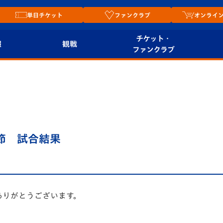
単日チケット
ファンクラブ
オンライ
チケット・
報
観戦
ファンクラブ
観戦ルール
チケット
オンラ
はじめての観戦ガイ
シーズンシート
2026
ド
ム
プレイヤーズスイート
Revive Team
店舗情
7節 試合結果
関連
V-LOVERS（ファン
スタジアムへのアク
クラブ）
セス
リー
ヴィヴィくんの長崎
ありがとうございます。
ルメ
おもてなしガイド