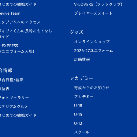
はじめての観戦ガイド
V-LOVERS（ファンクラブ）
evive Team
プレイヤーズスイート
スタジアムへのアクセス
ヴィヴィくんの長崎おもてなし
グッズ
ガイド
オンラインショップ
-EXPRESS
2026-27ユニフォーム
（ユニフォーム入場）
店舗情報
合情報
アカデミー
試合日程/結果
育成からのお知らせ
順位表
アカデミー
フォトギャラリー
U-18
スタジアムグルメ
U-15
はじめての観戦ガイド
U-12
スクール