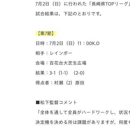
イベント
マスコット紹介
7月2日（日）に行われた「️長崎県TOPリー
試合結果は、下記のとおりです。
メディア
チームスケジュール
グッズ
クラブハウス（練習
【第7節】
場）
日時：7月2日（日）11：00K.O
ホームタウン
応援メディア
相手：レインボー
アカデミー
会場：百花台大芝生広場
平和祈念活動
結果：3-1（1-1）（2-0）
スクール
ホームタウン活動
得点者：村瀬（2）原田
■
松下監督コメント
「全体を通して全員がハードワークし、状況
決定機を決める所は課題がありますが、何度