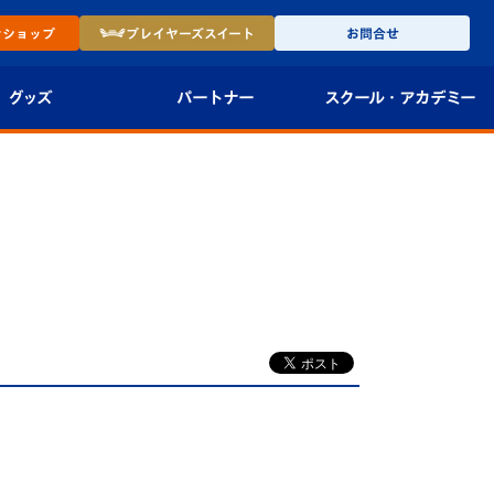
ン
ショップ
プレイヤーズ
スイート
お問合せ
グッズ
パートナー
スクール・
アカデミー
インショップ
パートナー企業一覧
アカデミー
-27ユニフォー
パートナー募集
U-18
法人限定 VIP BOX
U-15
報
U-12
スクール