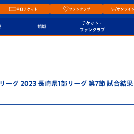
単日チケット
ファンクラブ
オンライ
チケット・
報
観戦
ファンクラブ
観戦ルール
チケット
オンラ
はじめての観戦ガイ
シーズンシート
2026
ド
ム
プレイヤーズスイート
Revive Team
店舗情
リーグ 2023 長崎県1部リーグ 第7節 試合結果
関連
V-LOVERS（ファン
スタジアムへのアク
クラブ）
セス
リー
ヴィヴィくんの長崎
ルメ
おもてなしガイド