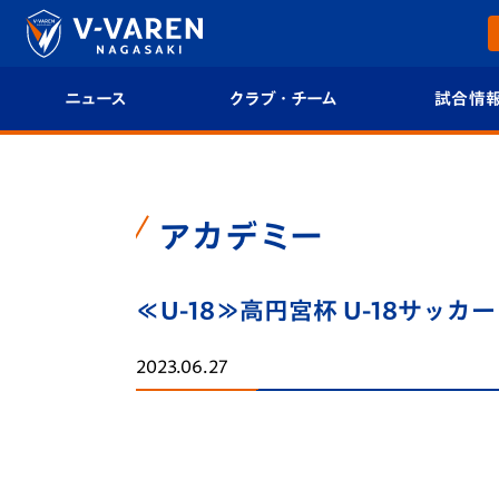
ニュース
クラブ・チーム
試合情
すべて
クラブプロフィール
試合日程/結果
トップチーム
フィロソフィー
試合情報
アカデミー
クラブ
クラブ概要
順位表
≪U-18≫高円宮杯 U-18サッカー
試合情報
エンブレム紹介
U-21 Jリーグ
2023.06.27
ファンクラブ
選手プロフィール
フォトギャラ
チケット
スタッフプロフィール
スタジアムグ