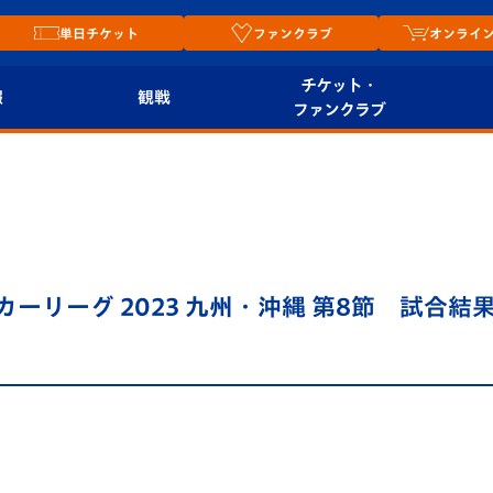
単日チケット
ファンクラブ
オンライ
チケット・
報
観戦
ファンクラブ
観戦ルール
チケット
オンラ
はじめての観戦ガイ
シーズンシート
2026
ド
ム
プレイヤーズスイート
Revive Team
店舗情
サッカーリーグ 2023 九州・沖縄 第8節 試合結
関連
V-LOVERS（ファン
スタジアムへのアク
クラブ）
セス
リー
ヴィヴィくんの長崎
ルメ
おもてなしガイド