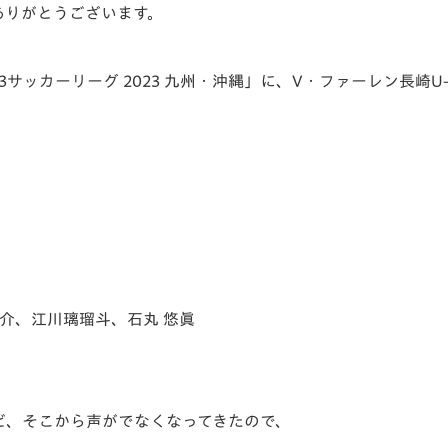
ありがとうございます。
V-EXPRESS（ユニフ
ォーム入場）
U-13サッカーリーグ 2023 九州・沖縄」に、V・ファーレン長崎
亮介、江川璃瑠斗、石丸 悠眞
ど、そこから声がでなくなってきたので、