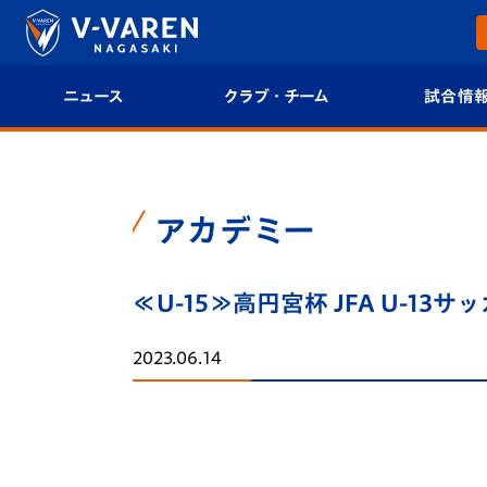
ニュース
クラブ・チーム
試合情
すべて
クラブプロフィール
試合日程/結果
トップチーム
フィロソフィー
試合情報
アカデミー
クラブ
クラブ概要
順位表
≪U-15≫高円宮杯 JFA U-13
試合情報
エンブレム紹介
U-21 Jリーグ
2023.06.14
ファンクラブ
選手プロフィール
フォトギャラ
チケット
スタッフプロフィール
スタジアムグ