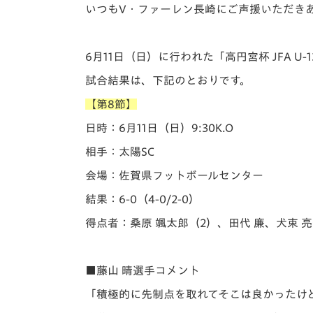
イベント
マスコット紹介
いつもV・ファーレン長崎にご声援いただき
メディア
チームスケジュール
6月11日（日）に行われた「️高円宮杯 JFA 
グッズ
クラブハウス（練習
試合結果は、下記のとおりです。
場）
【第8節】
ホームタウン
応援メディア
日時：6月11日（日）9:30K.O
アカデミー
相手：太陽SC
平和祈念活動
会場：佐賀県フットボールセンター
スクール
ホームタウン活動
結果：6-0（4-0/2-0）
得点者：桑原 颯太郎（2）、田代 廉、犬束 
■藤山 晴選手コメント
「積極的に先制点を取れてそこは良かったけ