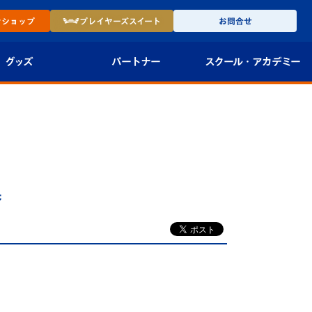
ン
ショップ
プレイヤーズ
スイート
お問合せ
グッズ
パートナー
スクール・
アカデミー
インショップ
パートナー企業一覧
アカデミー
-27ユニフォー
パートナー募集
U-18
法人限定 VIP BOX
U-15
報
果
U-12
スクール