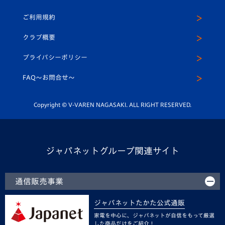
クラブハウス（練習場）
パートナー募集
公式Twitter
ご利用規約
アカデミー
U-15
応援メディア
法人限定 VIP BOX
ヴィヴィくんインスタグラム
クラブ概要
スクール
U-12
メディア出演情報
プライバシーポリシー
公式LINE＠
スクール
FAQ〜お問合せ〜
平和祈念活動
Youtube公式チャンネル
ホームタウン活動
Copyright © V-VAREN NAGASAKI. ALL RIGHT RESERVED.
ジャパネットグループ関連サイト
通信販売事業
ジャパネットたかた公式通販
家電を中心に、ジャパネットが自信をもって厳選
した商品だけをご紹介！