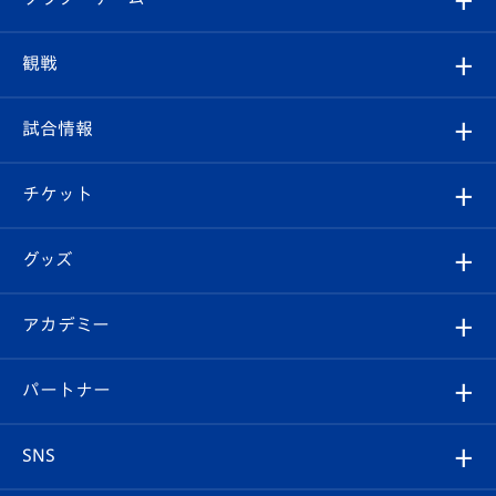
トップチーム
クラブプロフィール
観戦
クラブ
フィロソフィー
観戦ルール
試合情報
試合情報
クラブ概要
観戦ツアー
試合日程/結果
チケット
ファンクラブ
エンブレム紹介
はじめての観戦ガイド
順位表
チケット
グッズ
チケット
選手プロフィール
Revive Team
フォトギャラリー
シーズンシート
オンラインショップ
アカデミー
イベント
スタッフプロフィール
スタジアムへのアクセス
スタジアムグルメ
V-LOVERS（ファンクラブ）
2026-27ユニフォーム
メディア
育成からのお知らせ
パートナー
マスコット紹介
ヴィヴィくんの長崎おもてなしガイド
はじめての観戦ガイド
プレイヤーズスイート
店舗情報
グッズ
アカデミー
チームスケジュール
V-EXPRESS
パートナー企業一覧
SNS
（ユニフォーム入場）
ホームタウン
U-18