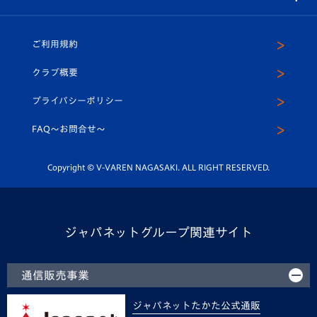
（ユニフォーム入場）
ホームタウン
U-18
クラブハウス（練習場）
パートナー募集
公式Twitter
ご利用規約
アカデミー
U-15
応援メディア
法人限定 VIP BOX
ヴィヴィくんインスタグラム
クラブ概要
スクール
U-12
メディア出演情報
プライバシーポリシー
公式LINE＠
スクール
FAQ〜お問合せ〜
平和祈念活動
Youtube公式チャンネル
ホームタウン活動
Copyright © V-VAREN NAGASAKI. ALL RIGHT RESERVED.
ジャパネットグループ関連サイト
通信販売事業
ジャパネットたかた公式通販