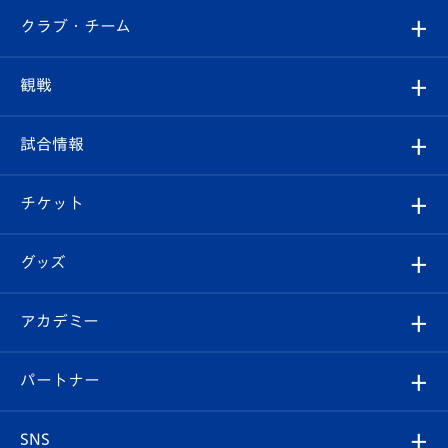
すべて
クラブ・チーム
トップチーム
クラブプロフィール
観戦
クラブ
フィロソフィー
観戦ルール
試合情報
試合情報
クラブ概要
観戦ツアー
試合日程/結果
チケット
ファンクラブ
エンブレム紹介
はじめての観戦ガイド
順位表
チケット
グッズ
チケット
選手プロフィール
Revive Team
フォトギャラリー
シーズンシート
オンラインショップ
アカデミー
イベント
スタッフプロフィール
スタジアムへのアクセス
スタジアムグルメ
V-LOVERS（ファンクラブ）
2026-27ユニフォーム
メディア
育成からのお知らせ
パートナー
マスコット紹介
ヴィヴィくんの長崎おもてなしガイド
はじめての観戦ガイド
プレイヤーズスイート
店舗情報
グッズ
アカデミー
チームスケジュール
V-EXPRESS
パートナー企業一覧
SNS