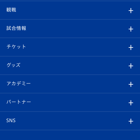
トップチーム
クラブプロフィール
観戦
クラブ
フィロソフィー
観戦ルール
試合情報
試合情報
クラブ概要
観戦ツアー
試合日程/結果
チケット
ファンクラブ
エンブレム紹介
はじめての観戦ガイド
順位表
チケット
グッズ
チケット
選手プロフィール
Revive Team
フォトギャラリー
シーズンシート
オンラインショップ
アカデミー
イベント
スタッフプロフィール
スタジアムへのアクセス
スタジアムグルメ
V-LOVERS（ファンクラブ）
2026-27ユニフォーム
メディア
育成からのお知らせ
パートナー
マスコット紹介
ヴィヴィくんの長崎おもてなしガイド
はじめての観戦ガイド
プレイヤーズスイート
店舗情報
グッズ
アカデミー
チームスケジュール
V-EXPRESS
パートナー企業一覧
SNS
（ユニフォーム入場）
ホームタウン
U-18
クラブハウス（練習場）
パートナー募集
公式Twitter