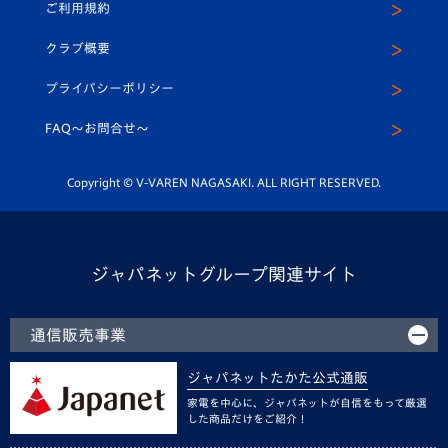
ご利用規約
アカデミー
U-15
応援メディア
法人限定 VIP BOX
ヴィヴィくんインスタグラム
クラブ概要
スクール
U-12
メディア出演情報
プライバシーポリシー
公式LINE＠
スクール
FAQ〜お問合せ〜
平和祈念活動
Youtube公式チャンネル
ホームタウン活動
Copyright © V-VAREN NAGASAKI. ALL RIGHT RESERVED.
ジャパネットグループ関連サイト
通信販売事業
ジャパネットたかた公式通販
家電を中心に、ジャパネットが自信をもって厳選
した商品だけをご紹介！