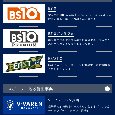
BS10
全国無料のBS放送局『BS10』。クイズにゴルフに
映画に麻雀、楽しい番組てんこ盛り！
BS10プレミアム
語り継がれる映画や音楽をお届けする、大人のた
めのエンタテインメントチャンネル
BEAST X
麻雀プロリーグ「Mリーグ」参戦中！最新情報は
こちらをチェック！
スポーツ・地域創生事業
V・ファーレン長崎
長崎県内21市町をホームタウンとするプロサッカ
ークラブ「V・ファーレン長崎」