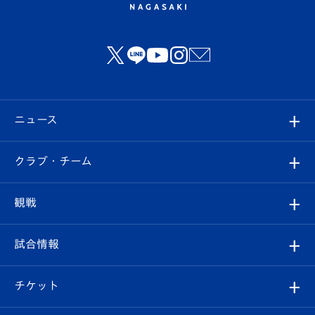
ニュース
すべて
クラブ・チーム
トップチーム
クラブプロフィール
観戦
クラブ
フィロソフィー
観戦ルール
試合情報
試合情報
クラブ概要
観戦ツアー
試合日程/結果
チケット
ファンクラブ
エンブレム紹介
はじめての観戦ガイド