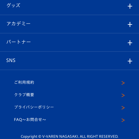
順位表
チケット
グッズ
チケット
選手プロフィール
Revive Team
フォトギャラリー
シーズンシート
オンラインショップ
アカデミー
イベント
スタッフプロフィール
スタジアムへのアクセス
スタジアムグルメ
V-LOVERS（ファンクラブ）
2026-27ユニフォーム
メディア
育成からのお知らせ
パートナー
マスコット紹介
ヴィヴィくんの長崎おもてなしガイド
はじめての観戦ガイド
プレイヤーズスイート
店舗情報
グッズ
アカデミー
チームスケジュール
V-EXPRESS
パートナー企業一覧
SNS
（ユニフォーム入場）
ホームタウン
U-18
クラブハウス（練習場）
パートナー募集
公式Twitter
ご利用規約
アカデミー
U-15
応援メディア
法人限定 VIP BOX
ヴィヴィくんインスタグラム
クラブ概要
スクール
U-12
メディア出演情報
プライバシーポリシー
公式LINE＠
スクール
FAQ〜お問合せ〜
平和祈念活動
Youtube公式チャンネル
ホームタウン活動
Copyright © V-VAREN NAGASAKI. ALL RIGHT RESERVED.