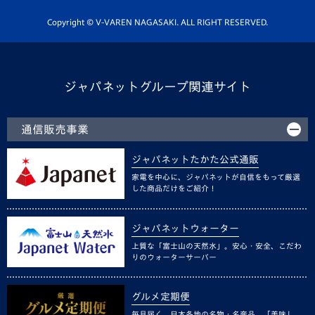
ホームタウン活動
Copyright © V-VAREN NAGASAKI. ALL RIGHT RESERVED.
ジャパネットグループ関連サイト
通信販売事業
ジャパネットたかた公式通販
家電を中心に、ジャパネットが自信をもって厳選
した商品だけをご紹介！
ジャパネットウォーター
上質な「富士山の天然水」。安心・安全、こだわ
りのウォーターサーバー
グルメ定期便
毎月届く、日本各地の名物・名産品。「美味し