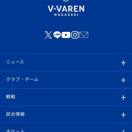
ニュース
すべて
クラブ・チーム
トップチーム
クラブプロフィール
観戦
クラブ
フィロソフィー
観戦ルール
試合情報
試合情報
クラブ概要
観戦ツアー
試合日程/結果
チケット