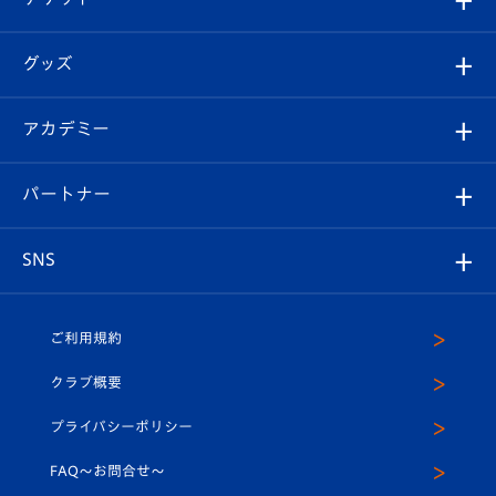
ファンクラブ
エンブレム紹介
はじめての観戦ガイド
順位表
チケット
グッズ
チケット
選手プロフィール
Revive Team
フォトギャラリー
シーズンシート
オンラインショップ
アカデミー
イベント
スタッフプロフィール
スタジアムへのアクセス
スタジアムグルメ
V-LOVERS（ファンクラブ）
2026-27ユニフォーム
メディア
育成からのお知らせ
パートナー
マスコット紹介
ヴィヴィくんの長崎おもてなしガイド
はじめての観戦ガイド
プレイヤーズスイート
店舗情報
グッズ
アカデミー
チームスケジュール
V-EXPRESS
パートナー企業一覧
SNS
（ユニフォーム入場）
ホームタウン
U-18
クラブハウス（練習場）
パートナー募集
公式Twitter
ご利用規約
アカデミー
U-15
応援メディア
法人限定 VIP BOX
ヴィヴィくんインスタグラム
クラブ概要
スクール
U-12
メディア出演情報
プライバシーポリシー
公式LINE＠
スクール
FAQ〜お問合せ〜
平和祈念活動
Youtube公式チャンネル