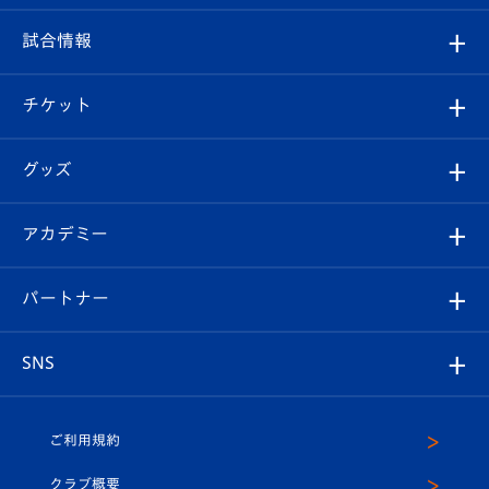
クラブ
フィロソフィー
観戦ルール
試合情報
試合情報
クラブ概要
観戦ツアー
試合日程/結果
チケット
ファンクラブ
エンブレム紹介
はじめての観戦ガイド
順位表
チケット
グッズ
チケット
選手プロフィール
Revive Team
フォトギャラリー
シーズンシート
オンラインショップ
アカデミー
イベント
スタッフプロフィール
スタジアムへのアクセス
スタジアムグルメ
V-LOVERS（ファンクラブ）
2026-27ユニフォーム
メディア
育成からのお知らせ
パートナー
マスコット紹介
ヴィヴィくんの長崎おもてなしガイド
はじめての観戦ガイド
プレイヤーズスイート
店舗情報
グッズ
アカデミー
チームスケジュール
V-EXPRESS
パートナー企業一覧
SNS
（ユニフォーム入場）
ホームタウン
U-18
クラブハウス（練習場）
パートナー募集
公式Twitter
ご利用規約
アカデミー
U-15
応援メディア
法人限定 VIP BOX
ヴィヴィくんインスタグラム
クラブ概要