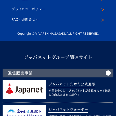
スクール
U-12
メディア出演情報
プライバシーポリシー
公式LINE＠
スクール
FAQ〜お問合せ〜
平和祈念活動
Youtube公式チャンネル
ホームタウン活動
Copyright © V-VAREN NAGASAKI. ALL RIGHT RESERVED.
ジャパネットグループ関連サイト
通信販売事業
ジャパネットたかた公式通販
家電を中心に、ジャパネットが自信をもって厳選
した商品だけをご紹介！
ジャパネットウォーター
上質な「富士山の天然水」。安心・安全、こだわ