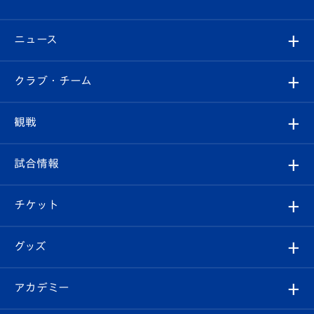
ニュース
すべて
クラブ・チーム
トップチーム
クラブプロフィール
観戦
クラブ
フィロソフィー
観戦ルール
試合情報
試合情報
クラブ概要
観戦ツアー
試合日程/結果
チケット
ファンクラブ
エンブレム紹介
はじめての観戦ガイド
順位表
チケット
グッズ
チケット
選手プロフィール
Revive Team
フォトギャラリー
シーズンシート
オンラインショップ
アカデミー
イベント
スタッフプロフィール
スタジアムへのアクセス
スタジアムグルメ
V-LOVERS（ファンクラブ）