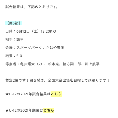
試合結果は、下記のとおりです。
【第5節】
日時：6月12日（土）13:20K.O
相手：諫早
会場：スポーツパークいさはや東側
結果：5-0
得点者：亀井耀大（2）、松本光、緒方翔二郎、川上航平
暫定2位です！引き続き、全国大会出場を目指して頑張ります！
★U-12の2021年試合結果は
こちら
★U-12の2021年順位は
こちら