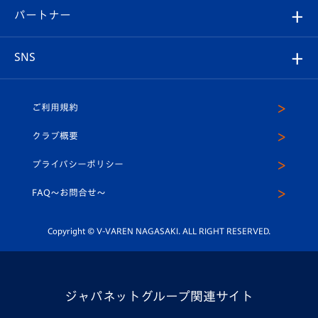
2026-27ユニフォーム
メディア
育成からのお知らせ
パートナー
マスコット紹介
ヴィヴィくんの長崎おもてなしガイド
はじめての観戦ガイド
プレイヤーズスイート
店舗情報
グッズ
アカデミー
チームスケジュール
V-EXPRESS
パートナー企業一覧
SNS
（ユニフォーム入場）
ホームタウン
U-18
クラブハウス（練習場）
パートナー募集
公式Twitter
ご利用規約
アカデミー
U-15
応援メディア
法人限定 VIP BOX
ヴィヴィくんインスタグラム
クラブ概要
スクール
U-12
メディア出演情報
プライバシーポリシー
公式LINE＠
スクール
FAQ〜お問合せ〜
平和祈念活動
Youtube公式チャンネル
ホームタウン活動
Copyright © V-VAREN NAGASAKI. ALL RIGHT RESERVED.
ジャパネットグループ関連サイト