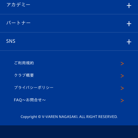
シーズンシート
オンラインショップ
アカデミー
イベント
スタッフプロフィール
スタジアムへのアクセス
スタジアムグルメ
V-LOVERS（ファンクラブ）
2026-27ユニフォーム
メディア
育成からのお知らせ
パートナー
マスコット紹介
ヴィヴィくんの長崎おもてなしガイド
はじめての観戦ガイド
プレイヤーズスイート
店舗情報
グッズ
アカデミー
チームスケジュール
V-EXPRESS
パートナー企業一覧
SNS
（ユニフォーム入場）
ホームタウン
U-18
クラブハウス（練習場）
パートナー募集
公式Twitter
ご利用規約
アカデミー
U-15
応援メディア
法人限定 VIP BOX
ヴィヴィくんインスタグラム
クラブ概要
スクール
U-12
メディア出演情報
プライバシーポリシー
公式LINE＠
スクール
FAQ〜お問合せ〜
平和祈念活動
Youtube公式チャンネル
ホームタウン活動
Copyright © V-VAREN NAGASAKI. ALL RIGHT RESERVED.