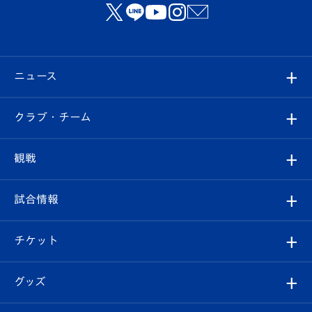
ニュース
すべて
クラブ・チーム
トップチーム
クラブプロフィール
観戦
クラブ
フィロソフィー
観戦ルール
試合情報
試合情報
クラブ概要
観戦ツアー
試合日程/結果
チケット
ファンクラブ
エンブレム紹介
はじめての観戦ガイド
順位表
チケット
グッズ
チケット
選手プロフィール
Revive Team
フォトギャラリー