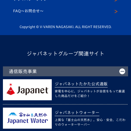
公式LINE＠
スクール
FAQ〜お問合せ〜
平和祈念活動
Youtube公式チャンネル
ホームタウン活動
Copyright © V-VAREN NAGASAKI. ALL RIGHT RESERVED.
ジャパネットグループ関連サイト
通信販売事業
ジャパネットたかた公式通販
家電を中心に、ジャパネットが自信をもって厳選
した商品だけをご紹介！
ジャパネットウォーター
上質な「富士山の天然水」。安心・安全、こだわ
りのウォーターサーバー