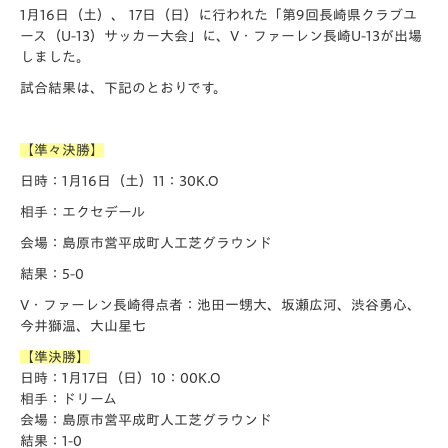
1月16日（土）、 17日（日）に行われた「️第9回長崎県クラブユ
ース（U-13）サッカー大会」に、V・ファーレン長崎U-13が出場
しました。
試合結果は、下記のとおりです。
【準々決勝】
日時：1月16日（土）11：30K.O
相手：エクセデール
会場：島原市営平成町人工芝グラウンド
結果：5-0
V・ファーレン長崎得点者：池田一甥大、坂瀬広河、渋谷勇心、
今井獅温、大山星七
【準決勝】
日時：1月17日（日）10：00K.O
相手：ドリーム
会場：島原市営平成町人工芝グラウンド
結果：1-0