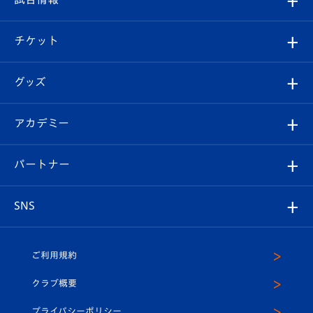
試合情報
クラブ概要
観戦ツアー
試合日程/結果
チケット
ファンクラブ
エンブレム紹介
はじめての観戦ガイド
順位表
チケット
グッズ
チケット
選手プロフィール
Revive Team
フォトギャラリー
シーズンシート
オンラインショップ
アカデミー
イベント
スタッフプロフィール
スタジアムへのアクセス
スタジアムグルメ
V-LOVERS（ファンクラブ）
2026-27ユニフォーム
メディア
育成からのお知らせ
パートナー
マスコット紹介
ヴィヴィくんの長崎おもてなしガイド
はじめての観戦ガイド
プレイヤーズスイート
店舗情報
グッズ
アカデミー
チームスケジュール
V-EXPRESS
パートナー企業一覧
SNS
（ユニフォーム入場）
ホームタウン
U-18
クラブハウス（練習場）
パートナー募集
公式Twitter
ご利用規約
アカデミー
U-15
応援メディア
法人限定 VIP BOX
ヴィヴィくんインスタグラム
クラブ概要
スクール
U-12
メディア出演情報
プライバシーポリシー