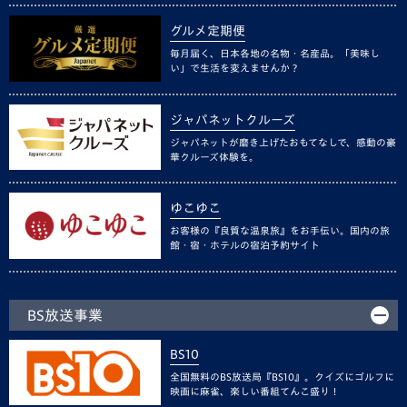
グルメ定期便
毎月届く、日本各地の名物・名産品。「美味し
い」で生活を変えませんか？
ジャパネットクルーズ
ジャパネットが磨き上げたおもてなしで、感動の豪
華クルーズ体験を。
ゆこゆこ
お客様の『良質な温泉旅』をお手伝い。国内の旅
館・宿・ホテルの宿泊予約サイト
BS放送事業
BS10
全国無料のBS放送局『BS10』。クイズにゴルフに
映画に麻雀、楽しい番組てんこ盛り！