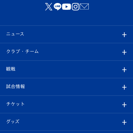
ニュース
すべて
クラブ・チーム
トップチーム
クラブプロフィール
観戦
クラブ
フィロソフィー
観戦ルール
試合情報
試合情報
クラブ概要
観戦ツアー
試合日程/結果
チケット
ファンクラブ
エンブレム紹介
はじめての観戦ガイド
順位表
チケット
グッズ
チケット
選手プロフィール
Revive Team
フォトギャラリー