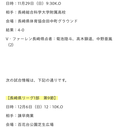
日時：11月29日（日）9:30K.O
相手：長崎総合科学大学附属高校
会場：長崎県体育協会田中町グラウンド
結果：4-0
V・ファーレン長崎得点者：菊池陸斗、高木獅道、中野亜嵐
（2）
次の試合情報は、下記の通りです。
【長崎県リーグ1部 第9節】
日時：12月6日（日）12：10K.O
相手：諫早商業
会場：百花台公園芝生広場