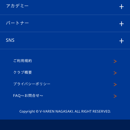
シーズンシート
オンラインショップ
アカデミー
イベント
スタッフプロフィール
スタジアムへのアクセス
スタジアムグルメ
V-LOVERS（ファンクラブ）
2026-27ユニフォーム
メディア
育成からのお知らせ
パートナー
マスコット紹介
ヴィヴィくんの長崎おもてなしガイド
はじめての観戦ガイド
プレイヤーズスイート
店舗情報
グッズ
アカデミー
チームスケジュール
V-EXPRESS
パートナー企業一覧
SNS
（ユニフォーム入場）
ホームタウン
U-18
クラブハウス（練習場）
パートナー募集
公式Twitter
ご利用規約
アカデミー
U-15
応援メディア
法人限定 VIP BOX
ヴィヴィくんインスタグラム
クラブ概要
スクール
U-12
メディア出演情報
プライバシーポリシー
公式LINE＠
スクール
FAQ〜お問合せ〜
平和祈念活動
Youtube公式チャンネル
ホームタウン活動
Copyright © V-VAREN NAGASAKI. ALL RIGHT RESERVED.