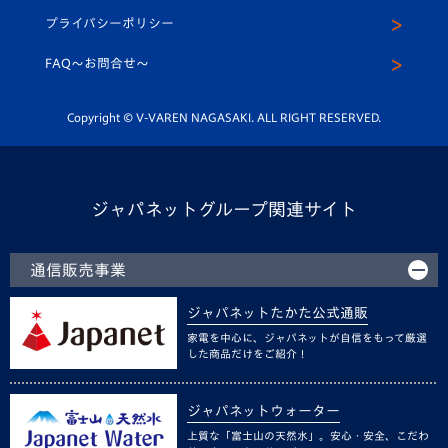
スクール
U-12
メディア出演情報
プライバシーポリシー
公式LINE＠
スクール
FAQ〜お問合せ〜
平和祈念活動
Youtube公式チャンネル
ホームタウン活動
Copyright © V-VAREN NAGASAKI. ALL RIGHT RESERVED.
ジャパネットグループ関連サイト
通信販売事業
ジャパネットたかた公式通販
家電を中心に、ジャパネットが自信をもって厳選
した商品だけをご紹介！
ジャパネットウォーター
上質な「富士山の天然水」。安心・安全、こだわ