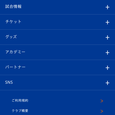
クラブ
フィロソフィー
観戦ルール
試合情報
試合情報
クラブ概要
観戦ツアー
試合日程/結果
チケット
ファンクラブ
エンブレム紹介
はじめての観戦ガイド
順位表
チケット
グッズ
チケット
選手プロフィール
Revive Team
フォトギャラリー
シーズンシート
オンラインショップ
アカデミー
イベント
スタッフプロフィール
スタジアムへのアクセス
スタジアムグルメ
V-LOVERS（ファンクラブ）
2026-27ユニフォーム
メディア
育成からのお知らせ
パートナー
マスコット紹介
ヴィヴィくんの長崎おもてなしガイド
はじめての観戦ガイド
プレイヤーズスイート
店舗情報
グッズ
アカデミー
チームスケジュール
V-EXPRESS
パートナー企業一覧
SNS
（ユニフォーム入場）
ホームタウン
U-18
クラブハウス（練習場）
パートナー募集
公式Twitter
ご利用規約
アカデミー
U-15
応援メディア
法人限定 VIP BOX
ヴィヴィくんインスタグラム
クラブ概要