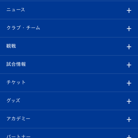
ニュース
すべて
クラブ・チーム
トップチーム
クラブプロフィール
観戦
クラブ
フィロソフィー
観戦ルール
試合情報
試合情報
クラブ概要
観戦ツアー
試合日程/結果
チケット
ファンクラブ
エンブレム紹介
はじめての観戦ガイド
順位表
チケット
グッズ
チケット
選手プロフィール
Revive Team
フォトギャラリー
シーズンシート
オンラインショップ
アカデミー
イベント
スタッフプロフィール
スタジアムへのアクセス
スタジアムグルメ
V-LOVERS（ファンクラブ）
2026-27ユニフォーム
メディア
育成からのお知らせ
パートナー
マスコット紹介