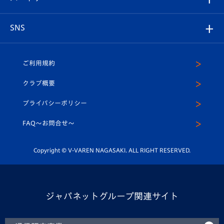
ヴィヴィくんの長崎おもてなしガイド
はじめての観戦ガイド
プレイヤーズスイート
店舗情報
グッズ
アカデミー
チームスケジュール
V-EXPRESS
パートナー企業一覧
SNS
（ユニフォーム入場）
ホームタウン
U-18
クラブハウス（練習場）
パートナー募集
公式Twitter
ご利用規約
アカデミー
U-15
応援メディア
法人限定 VIP BOX
ヴィヴィくんインスタグラム
クラブ概要
スクール
U-12
メディア出演情報
プライバシーポリシー
公式LINE＠
スクール
FAQ〜お問合せ〜
平和祈念活動
Youtube公式チャンネル
ホームタウン活動
Copyright © V-VAREN NAGASAKI. ALL RIGHT RESERVED.
ジャパネットグループ関連サイト