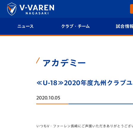
ニュース
クラブ・チーム
試合情
すべて
クラブプロフィール
試合日程/結果
トップチーム
フィロソフィー
試合情報
アカデミー
クラブ
クラブ概要
順位表
≪U-18≫2020年度九州クラブ
試合情報
エンブレム紹介
U-21 Jリーグ
2020.10.05
ファンクラブ
選手プロフィール
フォトギャラ
チケット
スタッフプロフィール
スタジアムグ
いつもV・ファーレン長崎にご声援いただきありがとうござ