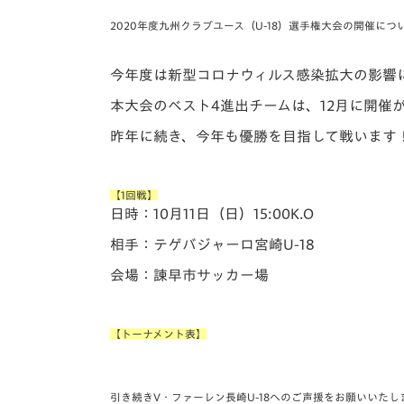
イベント
マスコット紹介
2020年度九州クラブユース（U-18）選手権大会の開催に
メディア
チームスケジュール
今年度は新型コロナウィルス感染拡大の影響に
グッズ
クラブハウス（練習
本大会のベスト4進出チームは、12月に開催
場）
昨年に続き、今年も優勝を目指して戦います
ホームタウン
応援メディア
アカデミー
【1回戦】
平和祈念活動
日時：10月11日（日）15:00K.O
スクール
相手：テゲバジャーロ宮崎U-18
ホームタウン活動
会場：諫早市サッカー場
【トーナメント表】
引き続きV・ファーレン長崎U-18へのご声援をお願いいたし