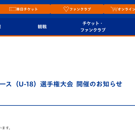
単日チケット
ファンクラブ
オンライ
チケット・
報
観戦
ファンクラブ
観戦ルール
チケット
オンラ
はじめての観戦ガイ
シーズンシート
2026
ド
ム
プレイヤーズスイート
Revive Team
店舗情
ユース（U-18）選手権大会 開催のお知らせ
関連
V-LOVERS（ファン
スタジアムへのアク
クラブ）
セス
リー
ヴィヴィくんの長崎
ルメ
おもてなしガイド
います。