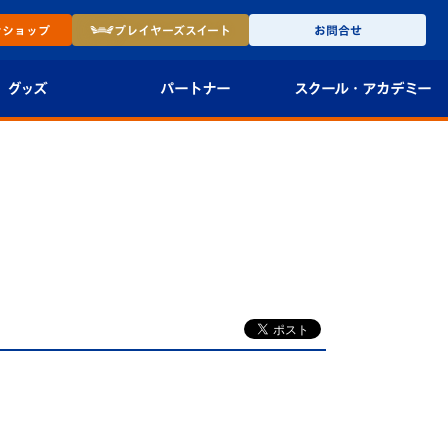
ン
ショップ
プレイヤーズ
スイート
お問合せ
グッズ
パートナー
スクール・
アカデミー
インショップ
パートナー企業一覧
アカデミー
-27ユニフォー
パートナー募集
U-18
法人限定 VIP BOX
U-15
報
U-12
スクール