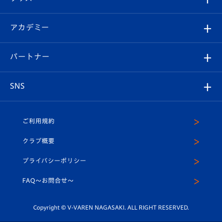
チケット
選手プロフィール
Revive Team
フォトギャラリー
シーズンシート
オンラインショップ
アカデミー
イベント
スタッフプロフィール
スタジアムへのアクセス
スタジアムグルメ
V-LOVERS（ファンクラブ）
2026-27ユニフォーム
メディア
育成からのお知らせ
パートナー
マスコット紹介
ヴィヴィくんの長崎おもてなしガイド
はじめての観戦ガイド
プレイヤーズスイート
店舗情報
グッズ
アカデミー
チームスケジュール
V-EXPRESS
パートナー企業一覧
SNS
（ユニフォーム入場）
ホームタウン
U-18
クラブハウス（練習場）
パートナー募集
公式Twitter
ご利用規約
アカデミー
U-15
応援メディア
法人限定 VIP BOX
ヴィヴィくんインスタグラム
クラブ概要
スクール
U-12
メディア出演情報
プライバシーポリシー
公式LINE＠
スクール
FAQ〜お問合せ〜
平和祈念活動
Youtube公式チャンネル
ホームタウン活動
Copyright © V-VAREN NAGASAKI. ALL RIGHT RESERVED.