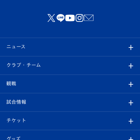
ニュース
すべて
クラブ・チーム
トップチーム
クラブプロフィール
観戦
クラブ
フィロソフィー
観戦ルール
試合情報
試合情報
クラブ概要
観戦ツアー
試合日程/結果
チケット
ファンクラブ
エンブレム紹介
はじめての観戦ガイド
順位表
チケット
グッズ