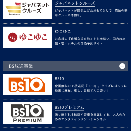
ジャパネットクルーズ
ジャパネットが磨き上げたおもてなしで、感動の豪
華クルーズ体験を。
ゆこゆこ
お客様の『良質な温泉旅』をお手伝い。国内の旅
館・宿・ホテルの宿泊予約サイト
BS放送事業
BS10
全国無料のBS放送局『BS10』。クイズにゴルフに
映画に麻雀、楽しい番組てんこ盛り！
BS10プレミアム
語り継がれる映画や音楽をお届けする、大人のた
めのエンタテインメントチャンネル