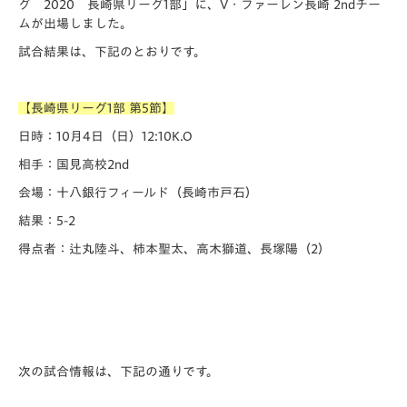
グ 2020 長崎県リーグ1部」に、V・ファーレン長崎 2ndチー
ムが出場しました。
試合結果は、下記のとおりです。
【長崎県リーグ1部 第5節】
日時：10月4日（日）12:10K.O
相手：国見高校2nd
会場：十八銀行フィールド（長崎市戸石）
結果：5-2
得点者：辻丸陸斗、柿本聖太、高木獅道、長塚陽（2）
次の試合情報は、下記の通りです。