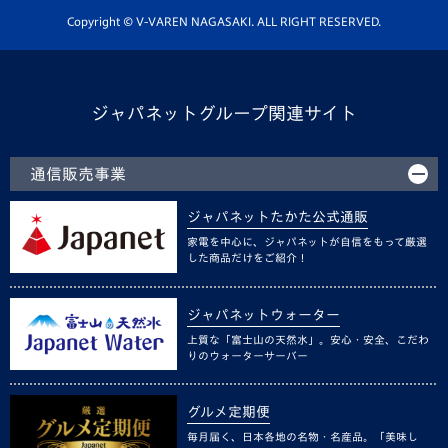
ホームタウン活動
Copyright © V-VAREN NAGASAKI. ALL RIGHT RESERVED.
ジャパネットグループ関連サイト
通信販売事業
ジャパネットたかた公式通販
家電を中心に、ジャパネットが自信をもって厳選
した商品だけをご紹介！
ジャパネットウォーター
上質な「富士山の天然水」。安心・安全、こだわ
りのウォーターサーバー
グルメ定期便
毎月届く、日本各地の名物・名産品。「美味し