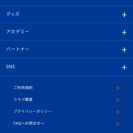
ファンクラブ
エンブレム紹介
はじめての観戦ガイド
順位表
チケット
グッズ
チケット
選手プロフィール
Revive Team
フォトギャラリー
シーズンシート
オンラインショップ
アカデミー
イベント
スタッフプロフィール
スタジアムへのアクセス
スタジアムグルメ
V-LOVERS（ファンクラブ）
2026-27ユニフォーム
メディア
育成からのお知らせ
パートナー
マスコット紹介
ヴィヴィくんの長崎おもてなしガイド
はじめての観戦ガイド
プレイヤーズスイート
店舗情報
グッズ
アカデミー
チームスケジュール
V-EXPRESS
パートナー企業一覧
SNS
（ユニフォーム入場）
ホームタウン
U-18
クラブハウス（練習場）
パートナー募集
公式Twitter
ご利用規約
アカデミー
U-15
応援メディア
法人限定 VIP BOX
ヴィヴィくんインスタグラム
クラブ概要
スクール
U-12
メディア出演情報
プライバシーポリシー
公式LINE＠
スクール
FAQ〜お問合せ〜
平和祈念活動
Youtube公式チャンネル