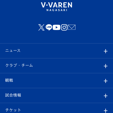
ニュース
すべて
クラブ・チーム
トップチーム
クラブプロフィール
観戦
クラブ
フィロソフィー
観戦ルール
試合情報
試合情報
クラブ概要
観戦ツアー
試合日程/結果
チケット