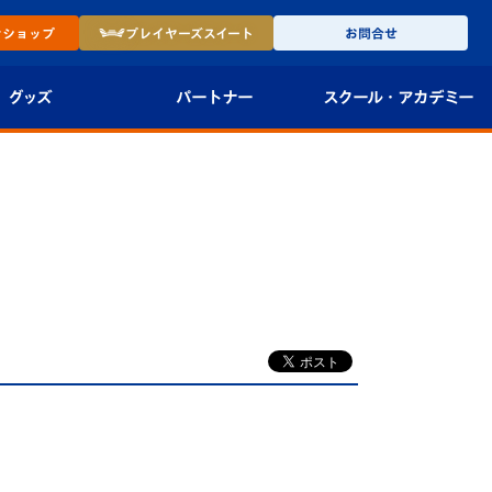
ン
ショップ
プレイヤーズ
スイート
お問合せ
グッズ
パートナー
スクール・
アカデミー
インショップ
パートナー企業一覧
アカデミー
-27ユニフォー
パートナー募集
U-18
法人限定 VIP BOX
U-15
報
U-12
スクール