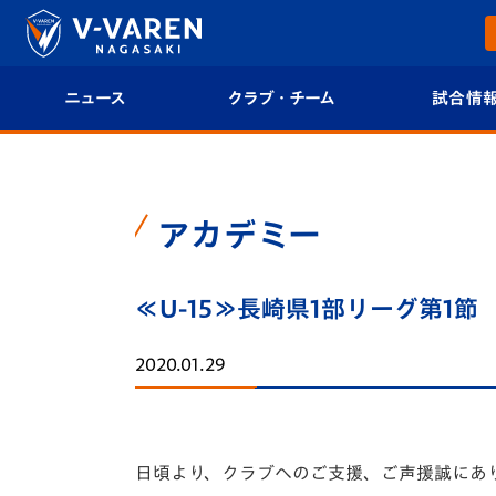
ニュース
クラブ・チーム
試合情
すべて
クラブプロフィール
試合日程/結果
トップチーム
フィロソフィー
試合情報
アカデミー
クラブ
クラブ概要
順位表
≪U-15≫長崎県1部リーグ第1節
試合情報
エンブレム紹介
U-21 Jリーグ
2020.01.29
ファンクラブ
選手プロフィール
フォトギャラ
チケット
スタッフプロフィール
スタジアムグ
日頃より、クラブへのご支援、ご声援誠にあ