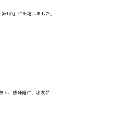
V-EXPRESS（ユニフ
ォーム入場）
グ 第1節」に出場しました。
敢大、熊崎陽仁、
堀友希