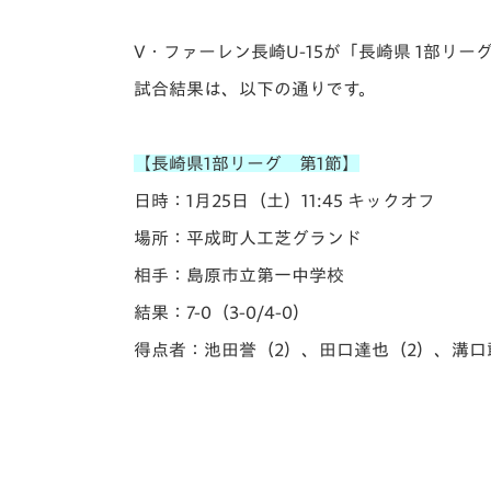
イベント
マスコット紹介
V・ファーレン長崎U-15が「長崎県 1部リー
メディア
チームスケジュール
試合結果は、以下の通りです。
グッズ
クラブハウス（練習
場）
【長崎県1部リーグ 第1節】
ホームタウン
応援メディア
日時：1月25日（土）11:45 キックオフ
アカデミー
場所：平成町人工芝グランド
平和祈念活動
相手：島原市立第一中学校
スクール
ホームタウン活動
結果：7-0（3-0/4-0）
得点者：池田誉（2）、田口達也（2）、溝口