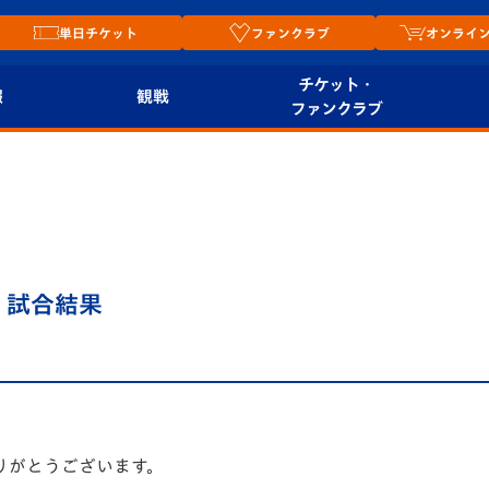
単日チケット
ファンクラブ
オンライ
チケット・
報
観戦
ファンクラブ
観戦ルール
チケット
オンラ
はじめての観戦ガイ
シーズンシート
2026
ド
ム
プレイヤーズスイート
Revive Team
店舗情
 試合結果
関連
V-LOVERS（ファン
スタジアムへのアク
クラブ）
セス
リー
ヴィヴィくんの長崎
ルメ
おもてなしガイド
りがとうございます。