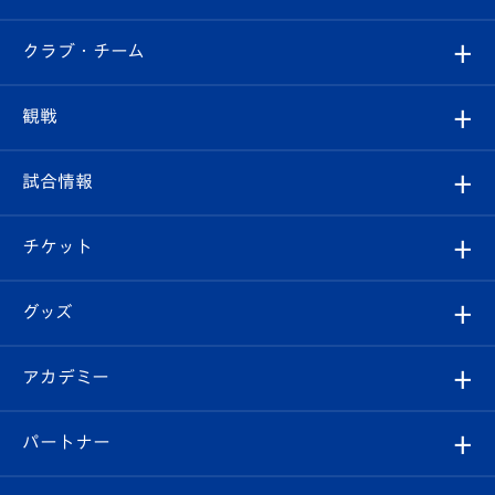
すべて
クラブ・チーム
トップチーム
クラブプロフィール
観戦
クラブ
フィロソフィー
観戦ルール
試合情報
試合情報
クラブ概要
観戦ツアー
試合日程/結果
チケット
ファンクラブ
エンブレム紹介
はじめての観戦ガイド
順位表
チケット
グッズ
チケット
選手プロフィール
Revive Team
フォトギャラリー
シーズンシート
オンラインショップ
アカデミー
イベント
スタッフプロフィール
スタジアムへのアクセス
スタジアムグルメ
V-LOVERS（ファンクラブ）
2026-27ユニフォーム
メディア
育成からのお知らせ
パートナー
マスコット紹介
ヴィヴィくんの長崎おもてなしガイド
はじめての観戦ガイド
プレイヤーズスイート
店舗情報
グッズ
アカデミー