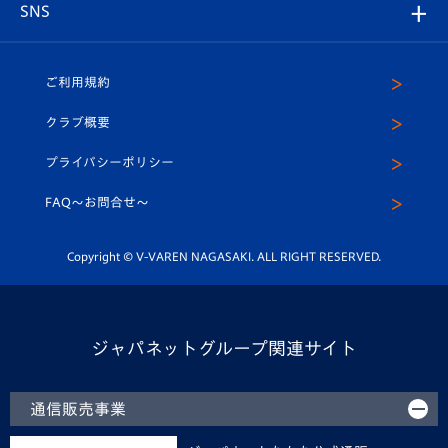
チームスケジュール
V-EXPRESS
パートナー企業一覧
SNS
（ユニフォーム入場）
ホームタウン
U-18
クラブハウス（練習場）
パートナー募集
公式Twitter
ご利用規約
アカデミー
U-15
応援メディア
法人限定 VIP BOX
ヴィヴィくんインスタグラム
クラブ概要
スクール
U-12
メディア出演情報
プライバシーポリシー
公式LINE＠
スクール
FAQ〜お問合せ〜
平和祈念活動
Youtube公式チャンネル
ホームタウン活動
Copyright © V-VAREN NAGASAKI. ALL RIGHT RESERVED.
ジャパネットグループ関連サイト
通信販売事業