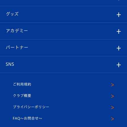
ファンクラブ
エンブレム紹介
はじめての観戦ガイド
順位表
チケット
グッズ
チケット
選手プロフィール
Revive Team
フォトギャラリー
シーズンシート
オンラインショップ
アカデミー
イベント
スタッフプロフィール
スタジアムへのアクセス
スタジアムグルメ
V-LOVERS（ファンクラブ）
2026-27ユニフォーム
メディア
育成からのお知らせ
パートナー
マスコット紹介
ヴィヴィくんの長崎おもてなしガイド
はじめての観戦ガイド
プレイヤーズスイート
店舗情報
グッズ
アカデミー
チームスケジュール
V-EXPRESS
パートナー企業一覧
SNS
（ユニフォーム入場）
ホームタウン
U-18
クラブハウス（練習場）
パートナー募集
公式Twitter
ご利用規約
アカデミー
U-15
応援メディア
法人限定 VIP BOX
ヴィヴィくんインスタグラム
クラブ概要
スクール
U-12
メディア出演情報
プライバシーポリシー
公式LINE＠
スクール
FAQ〜お問合せ〜
平和祈念活動
Youtube公式チャンネル