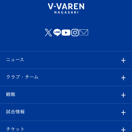
ニュース
すべて
クラブ・チーム
トップチーム
クラブプロフィール
観戦
クラブ
フィロソフィー
観戦ルール
試合情報
試合情報
クラブ概要
観戦ツアー
試合日程/結果
チケット