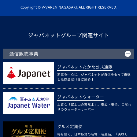
ホームタウン活動
Copyright © V-VAREN NAGASAKI. ALL RIGHT RESERVED.
ジャパネットグループ関連サイト
通信販売事業
ジャパネットたかた公式通販
家電を中心に、ジャパネットが自信をもって厳選
した商品だけをご紹介！
ジャパネットウォーター
上質な「富士山の天然水」。安心・安全、こだわ
りのウォーターサーバー
グルメ定期便
毎月届く、日本各地の名物・名産品。「美味し