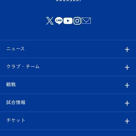
ニュース
すべて
クラブ・チーム
トップチーム
クラブプロフィール
観戦
クラブ
フィロソフィー
観戦ルール
試合情報
試合情報
クラブ概要
観戦ツアー
試合日程/結果
チケット
ファンクラブ
エンブレム紹介
はじめての観戦ガイド
順位表