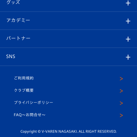
チケット
グッズ
チケット
選手プロフィール
Revive Team
フォトギャラリー
シーズンシート
オンラインショップ
アカデミー
イベント
スタッフプロフィール
スタジアムへのアクセス
スタジアムグルメ
V-LOVERS（ファンクラブ）
2026-27ユニフォーム
メディア
育成からのお知らせ
パートナー
マスコット紹介
ヴィヴィくんの長崎おもてなしガイド
はじめての観戦ガイド
プレイヤーズスイート
店舗情報
グッズ
アカデミー
チームスケジュール
V-EXPRESS
パートナー企業一覧
SNS
（ユニフォーム入場）
ホームタウン
U-18
クラブハウス（練習場）
パートナー募集
公式Twitter
ご利用規約
アカデミー
U-15
応援メディア
法人限定 VIP BOX
ヴィヴィくんインスタグラム
クラブ概要
スクール
U-12
メディア出演情報
プライバシーポリシー
公式LINE＠
スクール
FAQ〜お問合せ〜
平和祈念活動
Youtube公式チャンネル
ホームタウン活動
Copyright © V-VAREN NAGASAKI. ALL RIGHT RESERVED.